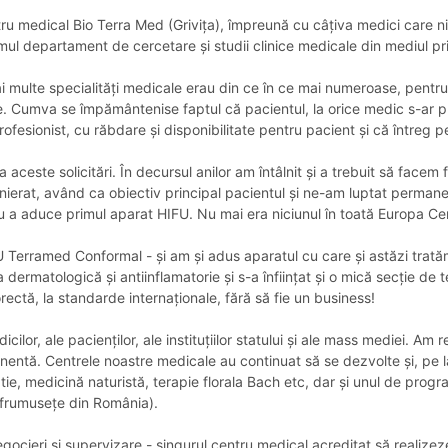
ru medical Bio Terra Med (Grivița), împreună cu câțiva medici care n
imul departament de cercetare și studii clinice medicale din mediul p
mai multe specialități medicale erau din ce în ce mai numeroase, pentru
ale. Cumva se împământenise faptul că pacientul, la orice medic s-ar 
esionist, cu răbdare și disponibilitate pentru pacient și că întreg per
a aceste solicitări. În decursul anilor am întâlnit și a trebuit să face
ierat, având ca obiectiv principal pacientul și ne-am luptat permanen
tru a aduce primul aparat HIFU. Nu mai era niciunul în toată Europa Cen
 Terramed Conformal - și am și adus aparatul cu care și astăzi tratăm
 dermatologică și antiinflamatorie și s-a înființat și o mică secție de
orectă, la standarde internaționale, fără să fie un business!
cilor, ale pacienților, ale instituțiilor statului și ale mass mediei. Am
tă. Centrele noastre medicale au continuat să se dezvolte și, pe lâng
 medicină naturistă, terapie florala Bach etc, dar și unul de progra
i frumusețe din România).
gocieri și supervizare - singurul centru medical acreditat să realizez