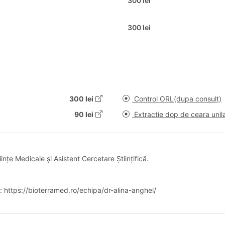
300 lei
300 lei
300 lei
Control ORL(dupa consult)
90 lei
Extractie dop de ceara unila
iințe Medicale și Asistent Cercetare Științifică.
i: https://bioterramed.ro/echipa/dr-alina-anghel/