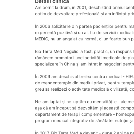
Detalii clinica
Am pornit la drum, în 2001, deschizând primul cent
optim de dezvoltare profesională și am înființat pr
În 2006 solicitările din partea pacienților pentru 
experiență pozitivă și un alt tip de servicii medic
MEDIC, nu un angajat cu normă, ci un foarte bun prof
Bio Terra Med Negulici a fost, practic, un raspuns l
rămânem promotorii unei activități medicale de pion
specializare în China și am intrat în negocieri pen
În 2009 am deschis al treilea centru medical - HIFU
de roengenterapie din mediul privat, pentru terapia
greu să realizezi o activitate medicală civilizată, c
Ne-am luptat și ne luptăm cu mentalitățile - ale medi
așa că am început să dezvoltăm și această componen
departament de terapii complementare - homeopatie,
program medical integrativ de sănătate, nutriție ș
În 2017, Bio Terra Med a devenit - dupa 2 ani de ne