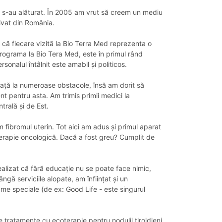
i s-au alăturat. În 2005 am vrut să creem un mediu
rivat din România.
 că fiecare vizită la Bio Terra Med reprezenta o
programa la Bio Tera Med, este în primul rând
sonalul întâlnit este amabil și politicos.
m față la numeroase obstacole, însă am dorit să
t pentru asta. Am trimis primii medici la
trală și de Est.
 fibromul uterin. Tot aici am adus și primul aparat
 terapie oncologică. Dacă a fost greu? Cumplit de
 realizat că fără educație nu se poate face nimic,
ă serviciile alopate, am înființat și un
me speciale (de ex: Good Life - este singurul
e tratamente cu ecoterapie pentru nodulii tiroidieni