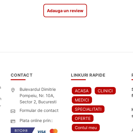
Adauga un review
CONTACT
LINKURI RAPIDE
n
Bulevardul Dimitrie
ACASA
CLINICI
Pompeiu, Nr. 10A,
n
MEDICI
Sector 2, Bucuresti
,
SPECIALITATI
Formular de contact
OFERTE
Plata online prin::
Contul meu