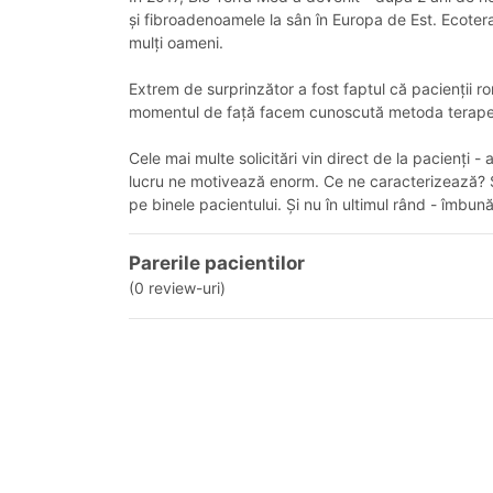
și fibroadenoamele la sân în Europa de Est. Ecotera
mulți oameni.
Extrem de surprinzător a fost faptul că pacienții ro
momentul de față facem cunoscută metoda terapeutic
Cele mai multe solicitări vin direct de la pacienți -
lucru ne motivează enorm. Ce ne caracterizează? Serv
pe binele pacientului. Și nu în ultimul rând - îmbu
Parerile pacientilor
(0 review-uri)