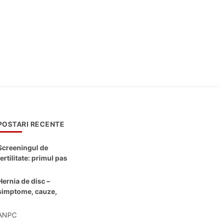
POSTARI RECENTE
Screeningul de
fertilitate: primul pas
către claritate
Hernia de disc –
simptome, cauze,
diagnostic și opțiuni
moderne de
ANPC