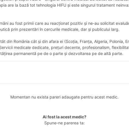
pia are la bază tot tehnologia HIFU și este singurul tratament neinva
mâni au fost primii care au reacționat pozitiv și ne-au solicitat evaluă
ă prin prezentări în cercurile medicale, dar și publicului larg.
 atât din România cât și din afara ei (Scoția, Franța, Algeria, Polonia,
icii medicale dedicate, prețuri decente, profesionalism, flexibilitate
nătățirea permanentă pe de o parte și dezvoltarea pe de altă parte.
Momentan nu exista pareri adaugate pentru acest medic.
Ai fost la acest medic?
Spune-ne parerea ta: