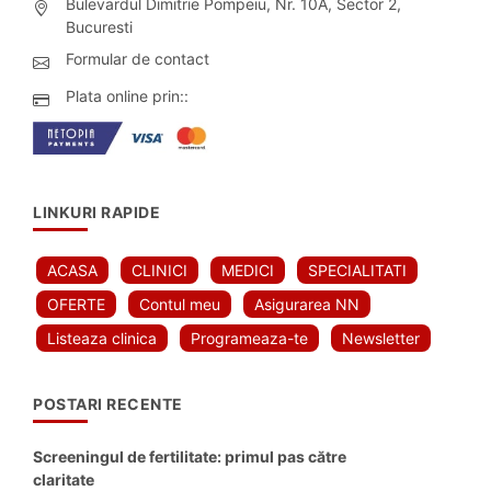
Bulevardul Dimitrie Pompeiu, Nr. 10A, Sector 2,
Bucuresti
Formular de contact
Plata online prin::
LINKURI RAPIDE
ACASA
CLINICI
MEDICI
SPECIALITATI
OFERTE
Contul meu
Asigurarea NN
Listeaza clinica
Programeaza-te
Newsletter
POSTARI RECENTE
Screeningul de fertilitate: primul pas către
claritate