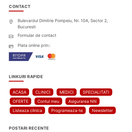
CONTACT
Bulevardul Dimitrie Pompeiu, Nr. 10A, Sector 2,
Bucuresti
Formular de contact
Plata online prin::
LINKURI RAPIDE
ACASA
CLINICI
MEDICI
SPECIALITATI
OFERTE
Contul meu
Asigurarea NN
Listeaza clinica
Programeaza-te
Newsletter
POSTARI RECENTE