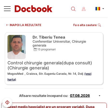
INAPOI LA REZULTATE
Fa o alta cautare
Dr. Tiberiu Tenea
Conferentiar Universitar, Chirurgie
generala
15 programari
Control chirurgie generala(dupa consult)
(Chirurgie generala)
MogosMed
, Craiova, Str. Eugeniu Carada, Nr. 14, Dolj
(vezi
harta)
Afisare rezultate incepand cu:
Acest medic/specialist are un program variabil. Dupa