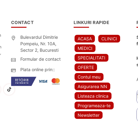
CONTACT
LINKURI RAPIDE
n
Bulevardul Dimitrie
ACASA
CLINICI
Pompeiu, Nr. 10A,
n
MEDICI
Sector 2, Bucuresti
,
SPECIALITATI
Formular de contact
OFERTE
Plata online prin::
Contul meu
Asigurarea NN
Listeaza clinica
Programeaza-te
Newsletter