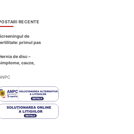
POSTARI RECENTE
Screeningul de
fertilitate: primul pas
către claritate
Hernia de disc –
simptome, cauze,
diagnostic și opțiuni
moderne de
ANPC
tratament