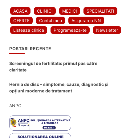
ACASA
CLINICI
MEDICI
SPECIALITATI
OFERTE
Contul meu
Asigurarea NN
Listeaza clinica
Programeaza-te
Newsletter
POSTARI RECENTE
Screeningul de fertilitate: primul pas către
claritate
Hernia de disc – simptome, cauze, diagnostic și
opțiuni moderne de tratament
ANPC