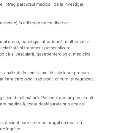
l întreg parcursul medical, de la investigații
ellence) în arii terapeutice diverse:
l uterin, patologia intrauterină, malformațiile
pecializată și tratament personalizate
logică și vasculară, gastroenterologie, medicină
t analizate în comisii multidisciplinare precum
re cardiologi, radiologi, chirurgi și neurologi,
gistice de ultimă oră. Pacienții parcurg un circuit
erare medicală, toate desfășurate sub același
rui pacient care ne trece pragul nu doar un
e îngrijire.