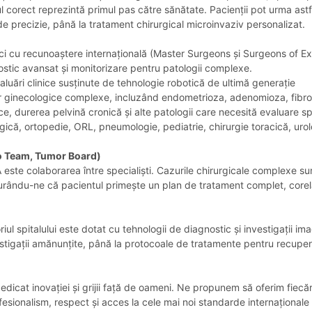
 corect reprezintă primul pas către sănătate. Pacienții pot urma astfe
 de precizie, până la tratament chirurgical microinvaziv personalizat.
ici cu recunoaștere internațională (Master Surgeons și Surgeons of Exc
ostic avansat și monitorizare pentru patologii complexe.
valuări clinice susținute de tehnologie robotică de ultimă generație
lor ginecologice complexe, incluzând endometrioza, adenomioza, fibromu
gice, durerea pelvină cronică și alte patologii care necesită evaluare s
ogică, ortopedie, ORL, pneumologie, pediatrie, chirurgie toracică, uro
o Team, Tumor Board)
ste colaborarea între specialiști. Cazurile chirurgicale complexe sun
u-ne că pacientul primește un plan de tratament complet, corelat înt
ul spitalului este dotat cu tehnologii de diagnostic și investigații ima
 investigații amănunțite, până la protocoale de tratamente pentru recup
dicat inovației și grijii față de oameni. Ne propunem să oferim fiecă
sionalism, respect și acces la cele mai noi standarde internaționale d