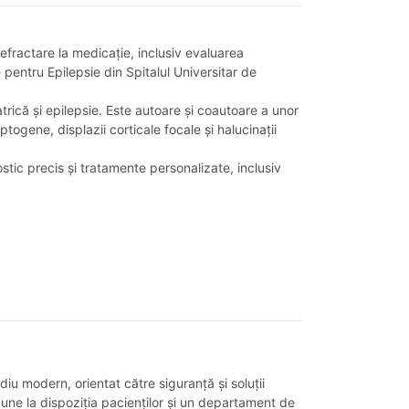
refractare la medicație, inclusiv evaluarea
e pentru Epilepsie din Spitalul Universitar de
trică și epilepsie. Este autoare și coautoare a unor
togene, displazii corticale focale și halucinații
tic precis și tratamente personalizate, inclusiv
iu modern, orientat către siguranță și soluții
pune la dispoziția pacienților și un departament de