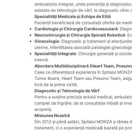
ambulatoriu integrat, unde prevenția și diagnosticul
asistate de tehnologie de vârf, la diagnostic clinic
Specialități Medicale și Echipe de Elită
Pacienții beneficiază de consultații oferite de med
Cardiologie și Chirurgie Cardiovasculară
: Diagn
Neurochirurgie și Chirurgie Spinală Robotică
: E
Ginecologie
: Diagnostic și tratament al afecțiuni
uterine, infertilitatea asociată patologiei ginecolo
Specialități Integrate
: Chirurgie generală și oncol
internă.
Abordare Multidisciplinară (Heart Team, Pneum
Ceea ce diferențiază experiența în Spitalul MONZA e
Tumor Board, Heart Team sau Pneumo Team, asigurând
încă de la prima vizită.
Diagnostic și Tehnologie de Vârf
Pentru a susține precizia actului medical, ambulatori
complet de îngrijire: de la consultația inițială și
acoperiș.
Misiunea Noastră
Din 2012 și până astăzi, Spitalul MONZA a rămas de
tratament, ci o experiență medicală bazată pe profe