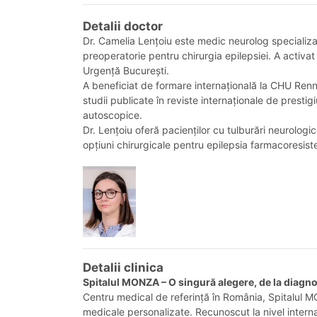
Detalii doctor
Dr. Camelia Lențoiu este medic neurolog specializat 
preoperatorie pentru chirurgia epilepsiei. A activat 
Urgență București.
A beneficiat de formare internațională la CHU Rennes
studii publicate în reviste internaționale de prestig
autoscopice.
Dr. Lențoiu oferă pacienților cu tulburări neurolog
opțiuni chirurgicale pentru epilepsia farmacoresist
Detalii clinica
Spitalul MONZA – O singură alegere, de la diagn
Centru medical de referință în România, Spitalul MON
medicale personalizate. Recunoscut la nivel internaț