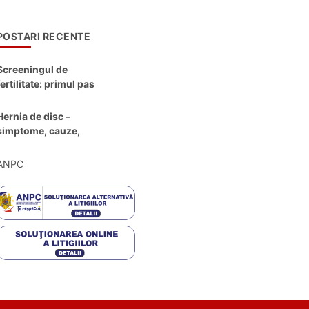
POSTARI RECENTE
Screeningul de
fertilitate: primul pas
către claritate
Hernia de disc –
simptome, cauze,
diagnostic și opțiuni
moderne de
ANPC
tratament