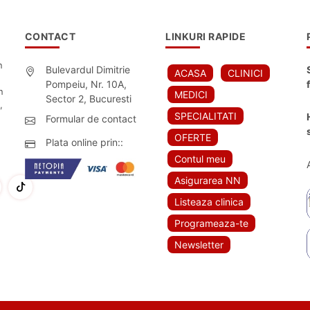
CONTACT
LINKURI RAPIDE
n
Bulevardul Dimitrie
ACASA
CLINICI
Pompeiu, Nr. 10A,
n
MEDICI
Sector 2, Bucuresti
,
SPECIALITATI
Formular de contact
OFERTE
Plata online prin::
Contul meu
Asigurarea NN
Listeaza clinica
Programeaza-te
Newsletter