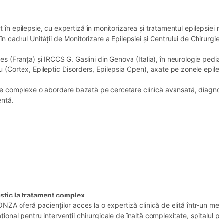
în epilepsie, cu expertiză în monitorizarea și tratamentul epilepsiei 
în cadrul Unității de Monitorizare a Epilepsiei și Centrului de Chirurgi
 (Franța) și IRCCS G. Gaslini din Genova (Italia), în neurologie pedia
iu (Cortex, Epileptic Disorders, Epilepsia Open), axate pe zonele epilep
ice complexe o abordare bazată pe cercetare clinică avansată, diagnos
entă.
ostic la tratament complex
ZA oferă pacienților acces la o expertiză clinică de elită într-un med
ional pentru intervenții chirurgicale de înaltă complexitate, spitalul 