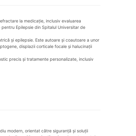
refractare la medicație, inclusiv evaluarea
e pentru Epilepsie din Spitalul Universitar de
trică și epilepsie. Este autoare și coautoare a unor
togene, displazii corticale focale și halucinații
tic precis și tratamente personalizate, inclusiv
iu modern, orientat către siguranță și soluții