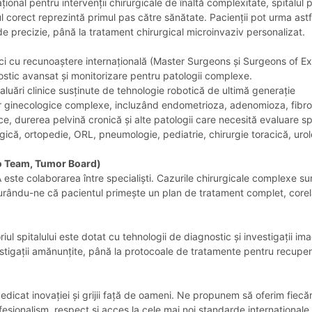
ional pentru intervenții chirurgicale de înaltă complexitate, spitalul 
 corect reprezintă primul pas către sănătate. Pacienții pot urma astfe
 de precizie, până la tratament chirurgical microinvaziv personalizat.
ici cu recunoaștere internațională (Master Surgeons și Surgeons of Exc
ostic avansat și monitorizare pentru patologii complexe.
valuări clinice susținute de tehnologie robotică de ultimă generație
lor ginecologice complexe, incluzând endometrioza, adenomioza, fibromu
gice, durerea pelvină cronică și alte patologii care necesită evaluare s
ogică, ortopedie, ORL, pneumologie, pediatrie, chirurgie toracică, uro
o Team, Tumor Board)
ste colaborarea între specialiști. Cazurile chirurgicale complexe sun
u-ne că pacientul primește un plan de tratament complet, corelat înt
ul spitalului este dotat cu tehnologii de diagnostic și investigații ima
 investigații amănunțite, până la protocoale de tratamente pentru recup
dicat inovației și grijii față de oameni. Ne propunem să oferim fiecă
sionalism, respect și acces la cele mai noi standarde internaționale d