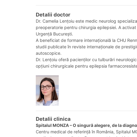
Detalii doctor
Dr. Camelia Lențoiu este medic neurolog specializat 
preoperatorie pentru chirurgia epilepsiei. A activat 
Urgență București.
A beneficiat de formare internațională la CHU Rennes
studii publicate în reviste internaționale de prestig
autoscopice.
Dr. Lențoiu oferă pacienților cu tulburări neurolog
opțiuni chirurgicale pentru epilepsia farmacoresist
Detalii clinica
Spitalul MONZA – O singură alegere, de la diagn
Centru medical de referință în România, Spitalul MON