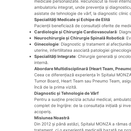
medicale personalizate. Recunoscut la nivel internaț
ambulatoriu integrat, unde prevenția și diagnosticul
asistate de tehnologie de vârf, la diagnostic clinic
Specialități Medicale și Echipe de Elită
Pacienții beneficiază de consultații oferite de med
Cardiologie și Chirurgie Cardiovasculară
: Diagn
Neurochirurgie și Chirurgie Spinală Robotică
: E
Ginecologie
: Diagnostic și tratament al afecțiuni
uterine, infertilitatea asociată patologiei ginecolo
Specialități Integrate
: Chirurgie generală și oncol
internă.
Abordare Multidisciplinară (Heart Team, Pneum
Ceea ce diferențiază experiența în Spitalul MONZA e
Tumor Board, Heart Team sau Pneumo Team, asigurând
încă de la prima vizită.
Diagnostic și Tehnologie de Vârf
Pentru a susține precizia actului medical, ambulatori
complet de îngrijire: de la consultația inițială și
acoperiș.
Misiunea Noastră
Din 2012 și până astăzi, Spitalul MONZA a rămas de
tratament, ci o experiență medicală bazată pe profe