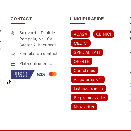
CONTACT
LINKURI RAPIDE
n
Bulevardul Dimitrie
ACASA
CLINICI
Pompeiu, Nr. 10A,
n
MEDICI
Sector 2, Bucuresti
,
SPECIALITATI
Formular de contact
OFERTE
Plata online prin::
Contul meu
Asigurarea NN
Listeaza clinica
Programeaza-te
Newsletter