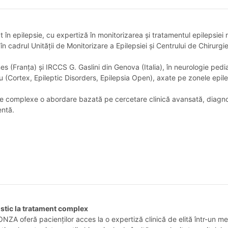
în epilepsie, cu expertiză în monitorizarea și tratamentul epilepsiei 
în cadrul Unității de Monitorizare a Epilepsiei și Centrului de Chirurgi
 (Franța) și IRCCS G. Gaslini din Genova (Italia), în neurologie pedia
iu (Cortex, Epileptic Disorders, Epilepsia Open), axate pe zonele epilep
ice complexe o abordare bazată pe cercetare clinică avansată, diagnos
entă.
ostic la tratament complex
ZA oferă pacienților acces la o expertiză clinică de elită într-un med