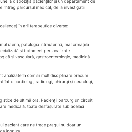
pune la dispoziția pacienților și un departament de
l întreg parcursul medical, de la investigații
ellence) în arii terapeutice diverse:
l uterin, patologia intrauterină, malformațiile
pecializată și tratament personalizate
logică și vasculară, gastroenterologie, medicină
t analizate în comisii multidisciplinare precum
re cardiologi, radiologi, chirurgi și neurologi,
gistice de ultimă oră. Pacienții parcurg un circuit
erare medicală, toate desfășurate sub același
rui pacient care ne trece pragul nu doar un
e îngrijire.