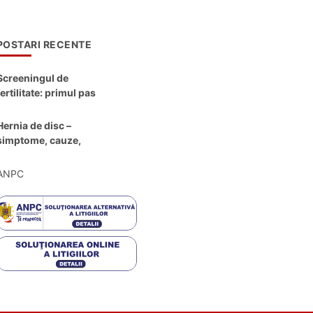
POSTARI RECENTE
Screeningul de
fertilitate: primul pas
către claritate
Hernia de disc –
simptome, cauze,
diagnostic și opțiuni
moderne de
ANPC
tratament