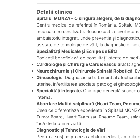
Detalii clinica
Spitalul MONZA – O singură alegere, de la diagn
Centru medical de referință în România, Spitalul MON
medicale personalizate. Recunoscut la nivel internaț
ambulatoriu integrat, unde prevenția și diagnosticul
asistate de tehnologie de vârf, la diagnostic clinic
Specialități Medicale și Echipe de Elită
Pacienții beneficiază de consultații oferite de med
Cardiologie și Chirurgie Cardiovasculară
: Diagn
Neurochirurgie și Chirurgie Spinală Robotică
: E
Ginecologie
: Diagnostic și tratament al afecțiuni
uterine, infertilitatea asociată patologiei ginecolo
Specialități Integrate
: Chirurgie generală și oncol
internă.
Abordare Multidisciplinară (Heart Team, Pneum
Ceea ce diferențiază experiența în Spitalul MONZA e
Tumor Board, Heart Team sau Pneumo Team, asigurând
încă de la prima vizită.
Diagnostic și Tehnologie de Vârf
Pentru a susține precizia actului medical, ambulatori