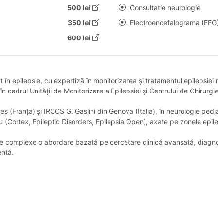
500 lei
Consultatie neurologie
350 lei
Electroencefalograma (EEG
600 lei
în epilepsie, cu expertiză în monitorizarea și tratamentul epilepsiei 
în cadrul Unității de Monitorizare a Epilepsiei și Centrului de Chirurgi
 (Franța) și IRCCS G. Gaslini din Genova (Italia), în neurologie pedia
iu (Cortex, Epileptic Disorders, Epilepsia Open), axate pe zonele epilep
ice complexe o abordare bazată pe cercetare clinică avansată, diagnos
entă.