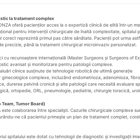
ostic la tratament complex
ZA oferă pacienților acces la o expertiză clinică de elită într-un med
ional pentru intervenții chirurgicale de înaltă complexitate, spitalul 
 corect reprezintă primul pas către sănătate. Pacienții pot urma astfe
 de precizie, până la tratament chirurgical microinvaziv personalizat.
ici cu recunoaștere internațională (Master Surgeons și Surgeons of Exc
ostic avansat și monitorizare pentru patologii complexe.
valuări clinice susținute de tehnologie robotică de ultimă generație
lor ginecologice complexe, incluzând endometrioza, adenomioza, fibromu
gice, durerea pelvină cronică și alte patologii care necesită evaluare s
ogică, ortopedie, ORL, pneumologie, pediatrie, chirurgie toracică, uro
o Team, Tumor Board)
ste colaborarea între specialiști. Cazurile chirurgicale complexe sun
u-ne că pacientul primește un plan de tratament complet, corelat înt
ul spitalului este dotat cu tehnologii de diagnostic și investigații ima