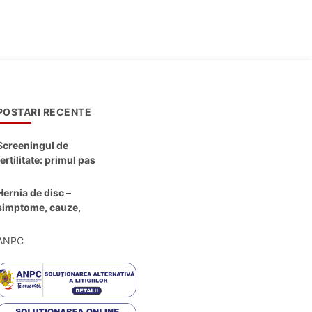
POSTARI RECENTE
Screeningul de
fertilitate: primul pas
către claritate
Hernia de disc –
simptome, cauze,
diagnostic și opțiuni
moderne de
ANPC
tratament