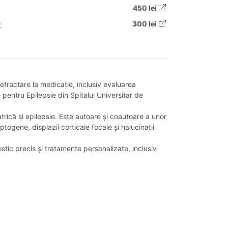
450 lei
)
300 lei
refractare la medicație, inclusiv evaluarea
e pentru Epilepsie din Spitalul Universitar de
trică și epilepsie. Este autoare și coautoare a unor
togene, displazii corticale focale și halucinații
tic precis și tratamente personalizate, inclusiv