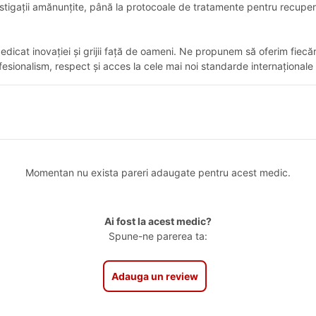
 investigații amănunțite, până la protocoale de tratamente pentru recup
dicat inovației și grijii față de oameni. Ne propunem să oferim fiecă
sionalism, respect și acces la cele mai noi standarde internaționale d
Momentan nu exista pareri adaugate pentru acest medic.
Ai fost la acest medic?
Spune-ne parerea ta:
Adauga un review