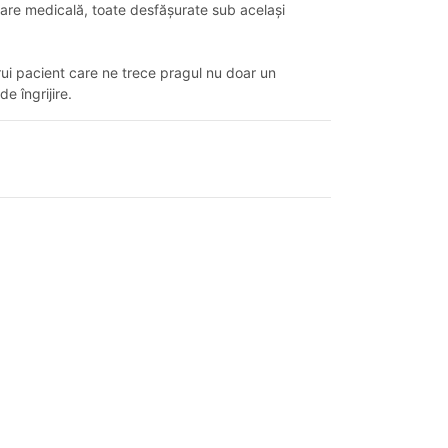
erare medicală, toate desfășurate sub același
rui pacient care ne trece pragul nu doar un
e îngrijire.