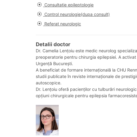
Consultatie epileptologie
Control neurologie(dupa consult)
Referat neurologic
Detalii doctor
Dr. Camelia Lențoiu este medic neurolog specializat 
preoperatorie pentru chirurgia epilepsiei. A activat 
Urgență București.
A beneficiat de formare internațională la CHU Rennes
studii publicate în reviste internaționale de prestig
autoscopice.
Dr. Lențoiu oferă pacienților cu tulburări neurolog
opțiuni chirurgicale pentru epilepsia farmacoresist