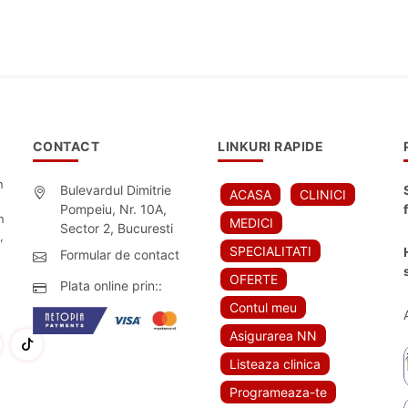
CONTACT
LINKURI RAPIDE
n
Bulevardul Dimitrie
ACASA
CLINICI
Pompeiu, Nr. 10A,
n
MEDICI
Sector 2, Bucuresti
,
SPECIALITATI
Formular de contact
OFERTE
Plata online prin::
Contul meu
Asigurarea NN
Listeaza clinica
Programeaza-te