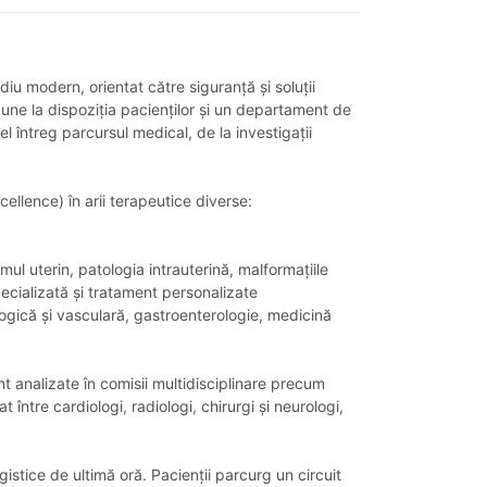
iu modern, orientat către siguranță și soluții
pune la dispoziția pacienților și un departament de
l întreg parcursul medical, de la investigații
ellence) în arii terapeutice diverse:
l uterin, patologia intrauterină, malformațiile
pecializată și tratament personalizate
logică și vasculară, gastroenterologie, medicină
t analizate în comisii multidisciplinare precum
re cardiologi, radiologi, chirurgi și neurologi,
gistice de ultimă oră. Pacienții parcurg un circuit