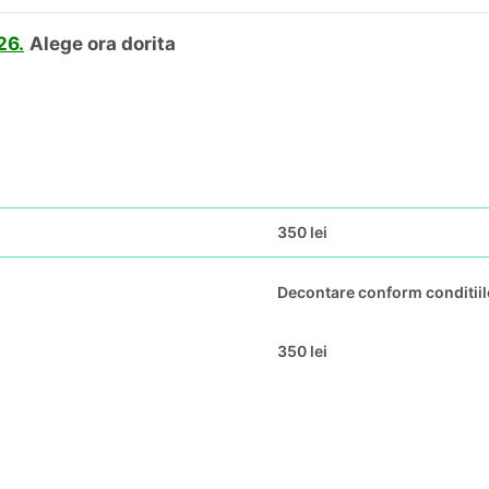
26.
Alege ora dorita
350 lei
Decontare conform conditii
350 lei