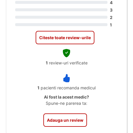
4
3
2
1
Citeste toate review-urile
1
review-uri verificate
1
pacienti recomanda medicul
Ai fost la acest medic?
Spune-ne parerea ta:
Adauga un review