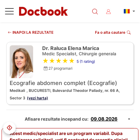
INAPOI LA REZULTATE
Fa o alta cautare
Dr. Raluca Elena Marica
Medic Specialist, Chirurgie generala
★★★★★
5 (1 rating)
27 programari
Ecografie abdomen complet (Ecografie)
Medikali
, BUCURESTI, Bulevardul Theodor Pallady, nr. 66 A,
Sector 3
(vezi harta)
Afisare rezultate incepand cu:
Acest medic/specialist are un program variabil. Dupa
finalizarea solicitarii, veti fi contactat de receptia clinicii