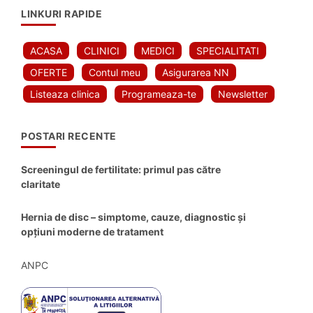
LINKURI RAPIDE
ACASA
CLINICI
MEDICI
SPECIALITATI
OFERTE
Contul meu
Asigurarea NN
Listeaza clinica
Programeaza-te
Newsletter
POSTARI RECENTE
Screeningul de fertilitate: primul pas către
claritate
Hernia de disc – simptome, cauze, diagnostic și
opțiuni moderne de tratament
ANPC