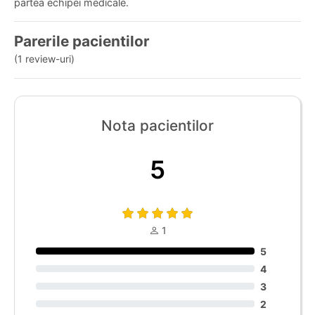
partea echipei medicale.
Parerile pacientilor
(1 review-uri)
Nota pacientilor
5
1
5
4
3
2