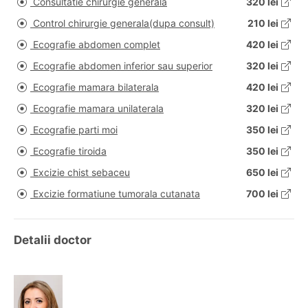
Consultatie chirurgie generala
320 lei
Control chirurgie generala(dupa consult)
210 lei
Ecografie abdomen complet
420 lei
Ecografie abdomen inferior sau superior
320 lei
Ecografie mamara bilaterala
420 lei
Ecografie mamara unilaterala
320 lei
Ecografie parti moi
350 lei
Ecografie tiroida
350 lei
Excizie chist sebaceu
650 lei
Excizie formatiune tumorala cutanata
700 lei
Detalii doctor