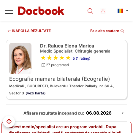
INAPOI LA REZULTATE
Fa o alta cautare
Dr. Raluca Elena Marica
Medic Specialist, Chirurgie generala
★★★★★
5 (1 rating)
27 programari
Ecografie mamara bilaterala (Ecografie)
Medikali
, BUCURESTI, Bulevardul Theodor Pallady, nr. 66 A,
Sector 3
(vezi harta)
Afisare rezultate incepand cu:
Acest medic/specialist are un program variabil. Dupa
finalizarea solicitarii, veti fi contactat de receptia clinicii