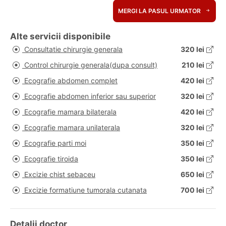
MERGI LA PASUL URMATOR
Alte servicii disponibile
Consultatie chirurgie generala
320 lei
Control chirurgie generala(dupa consult)
210 lei
Ecografie abdomen complet
420 lei
Ecografie abdomen inferior sau superior
320 lei
Ecografie mamara bilaterala
420 lei
Ecografie mamara unilaterala
320 lei
Ecografie parti moi
350 lei
Ecografie tiroida
350 lei
Excizie chist sebaceu
650 lei
Excizie formatiune tumorala cutanata
700 lei
Detalii doctor