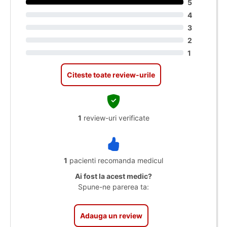
5
4
3
2
1
Citeste toate review-urile
1
review-uri verificate
1
pacienti recomanda medicul
Ai fost la acest medic?
Spune-ne parerea ta:
Adauga un review