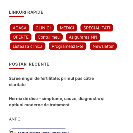
LINKURI RAPIDE
ACASA
CLINICI
MEDICI
SPECIALITATI
OFERTE
Contul meu
Asigurarea NN
Listeaza clinica
Programeaza-te
Newsletter
POSTARI RECENTE
Screeningul de fertilitate: primul pas către
claritate
Hernia de disc – simptome, cauze, diagnostic și
opțiuni moderne de tratament
ANPC