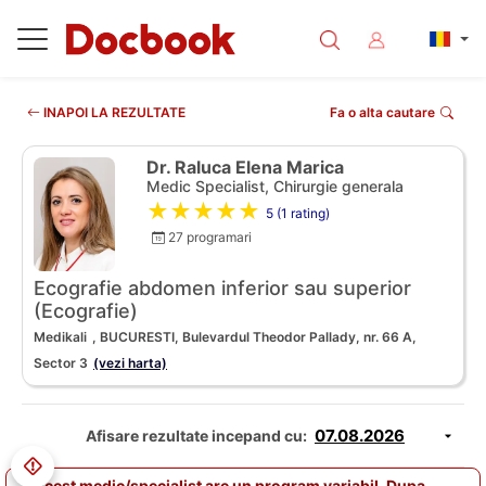
INAPOI LA REZULTATE
Fa o alta cautare
Dr. Raluca Elena Marica
Medic Specialist, Chirurgie generala
★★★★★
5 (1 rating)
27 programari
Ecografie abdomen inferior sau superior
(Ecografie)
Medikali
, BUCURESTI, Bulevardul Theodor Pallady, nr. 66 A,
Sector 3
(vezi harta)
Afisare rezultate incepand cu:
Acest medic/specialist are un program variabil. Dupa