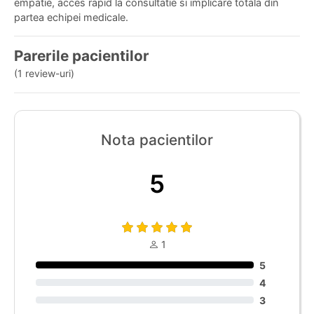
empatie, acces rapid la consultatie si implicare totala din
partea echipei medicale.
Parerile pacientilor
(1 review-uri)
Nota pacientilor
5
1
5
4
3