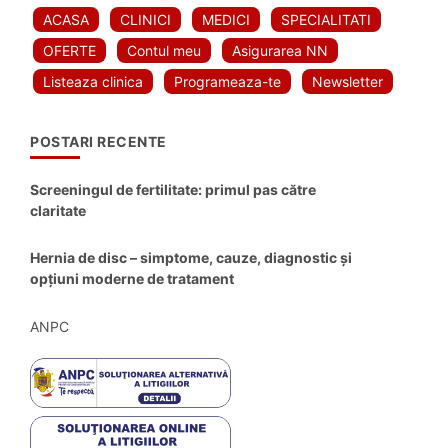
ACASA
CLINICI
MEDICI
SPECIALITATI
OFERTE
Contul meu
Asigurarea NN
Listeaza clinica
Programeaza-te
Newsletter
POSTARI RECENTE
Screeningul de fertilitate: primul pas către
claritate
Hernia de disc – simptome, cauze, diagnostic și
opțiuni moderne de tratament
ANPC