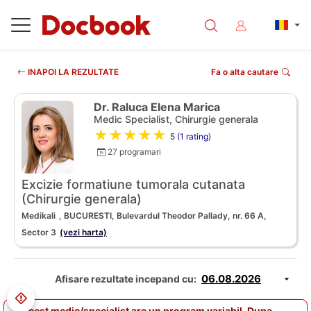
INAPOI LA REZULTATE
Fa o alta cautare
Dr. Raluca Elena Marica
Medic Specialist, Chirurgie generala
★★★★★
5 (1 rating)
27 programari
Excizie formatiune tumorala cutanata
(Chirurgie generala)
Medikali
, BUCURESTI, Bulevardul Theodor Pallady, nr. 66 A,
Sector 3
(vezi harta)
Afisare rezultate incepand cu:
Acest medic/specialist are un program variabil. Dupa