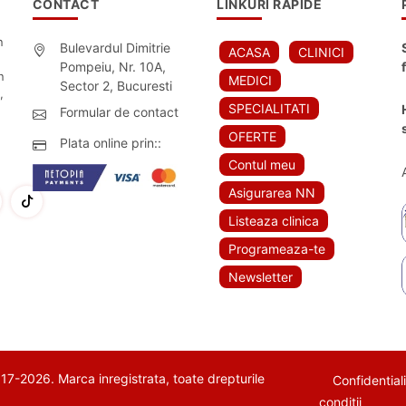
CONTACT
LINKURI RAPIDE
n
Bulevardul Dimitrie
ACASA
CLINICI
Pompeiu, Nr. 10A,
n
MEDICI
Sector 2, Bucuresti
,
SPECIALITATI
Formular de contact
OFERTE
Plata online prin::
Contul meu
Asigurarea NN
Listeaza clinica
Programeaza-te
Newsletter
7-2026. Marca inregistrata, toate drepturile
Confidential
conditii