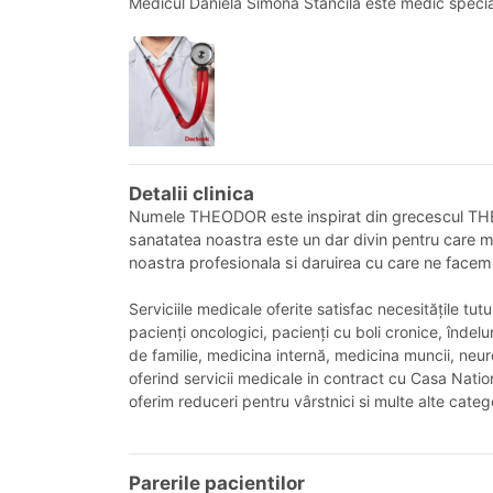
Medicul Daniela Simona Stancila este medic specia
Detalii clinica
Numele THEODOR este inspirat din grecescul THEO
sanatatea noastra este un dar divin pentru care me
noastra profesionala si daruirea cu care ne facem m
Serviciile medicale oferite satisfac necesitățile tut
pacienți oncologici, pacienți cu boli cronice, înde
de familie, medicina internă, medicina muncii, neuro
oferind servicii medicale in contract cu Casa Nation
oferim reduceri pentru vârstnici si multe alte catego
Parerile pacientilor