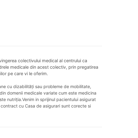
erea colectivului medical al centrului ca
rele medicale din acest colectiv, prin pregatirea
lor pe care vi le oferim.
oane cu dizabilități sau probleme de mobilitate,
ate din domenii medicale variate cum este medicina
e nutriția.Venim in sprijinul pacientului asigurat
a contract cu Casa de asigurari sunt corecte si