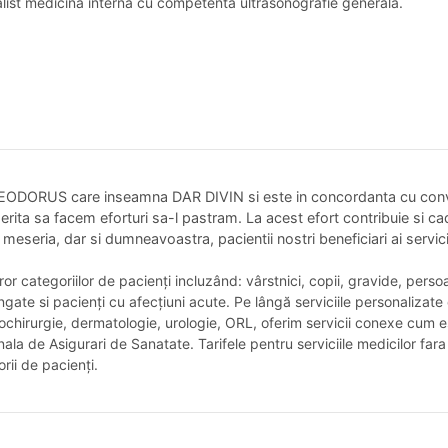
list medicina interna cu competenta ultrasonografie generala.
DORUS care inseamna DAR DIVIN si este in concordanta cu conving
rita sa facem eforturi sa-l pastram. La acest efort contribuie si cad
eseria, dar si dumneavoastra, pacientii nostri beneficiari ai servicii
uror categoriilor de pacienți incluzând: vârstnici, copii, gravide, pers
lungate si pacienți cu afecțiuni acute. Pe lângă serviciile personaliz
chirurgie, dermatologie, urologie, ORL, oferim servicii conexe cum est
ala de Asigurari de Sanatate. Tarifele pentru serviciile medicilor far
rii de pacienți.