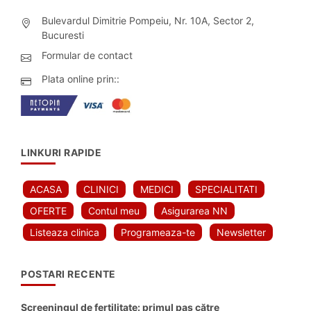
Bulevardul Dimitrie Pompeiu, Nr. 10A, Sector 2,
Bucuresti
Formular de contact
Plata online prin::
LINKURI RAPIDE
ACASA
CLINICI
MEDICI
SPECIALITATI
OFERTE
Contul meu
Asigurarea NN
Listeaza clinica
Programeaza-te
Newsletter
POSTARI RECENTE
Screeningul de fertilitate: primul pas către