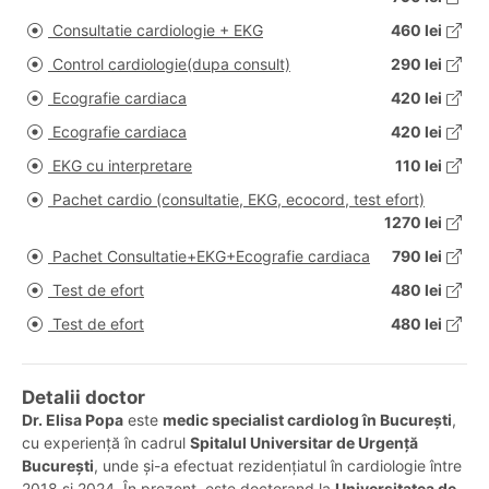
Consultatie cardiologie + EKG
460 lei
Control cardiologie(dupa consult)
290 lei
Ecografie cardiaca
420 lei
Ecografie cardiaca
420 lei
EKG cu interpretare
110 lei
Pachet cardio (consultatie, EKG, ecocord, test efort)
1270 lei
Pachet Consultatie+EKG+Ecografie cardiaca
790 lei
Test de efort
480 lei
Test de efort
480 lei
Detalii doctor
Dr. Elisa Popa
este
medic specialist cardiolog în București
,
cu experiență în cadrul
Spitalul Universitar de Urgență
București
, unde și-a efectuat rezidențiatul în cardiologie între
2018 și 2024. În prezent, este doctorand la
Universitatea de