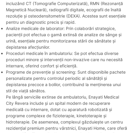
incluzând CT (Tomografie Computerizată), RMN (Rezonanță
Magnetică Nucleară), radiografii digitale, ecografii de înaltă
rezoluție și osteodensitometrie (DEXA). Acestea sunt esențiale
pentru un diagnostic precis și rapid.
Analize medicale de laborator: Prin colaborări strategice,
pacienții pot efectua o gamă extinsă de analize de sânge și
urină, esențiale pentru monitorizarea stării de sănătate și
depistarea afecțiunilor.
Proceduri medicale în ambulatoriu: Se pot efectua diverse
proceduri minore și intervenții non-invazive care nu necesită
internare, oferind confort și eficiență.
Programe de prevenție și screening: Sunt disponibile pachete
personalizate pentru controlul periodic al sănătății și
depistarea precoce a bolilor, contribuind la menținerea unui
stil de viață sănătos.
Pe lângă serviciile extinse de ambulatoriu, Enayati Medical
City Revera include și un spital modern de recuperare
medicală cu internare, dotat cu aparatură robotizată și
programe complexe de fizioterapie, kinetoterapie și
hidroterapie. De asemenea, complexul găzduiește un centru
rezidențial premium pentru vârstnici, Enayati Home, care oferă