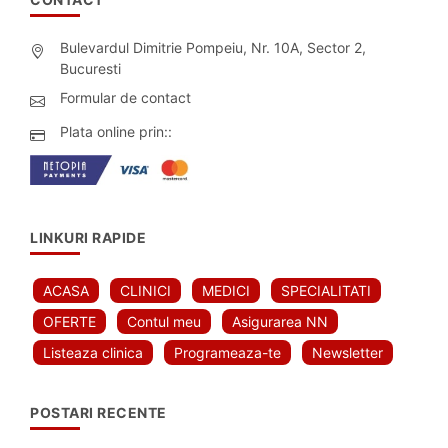
Bulevardul Dimitrie Pompeiu, Nr. 10A, Sector 2,
Bucuresti
Formular de contact
Plata online prin::
LINKURI RAPIDE
ACASA
CLINICI
MEDICI
SPECIALITATI
OFERTE
Contul meu
Asigurarea NN
Listeaza clinica
Programeaza-te
Newsletter
POSTARI RECENTE