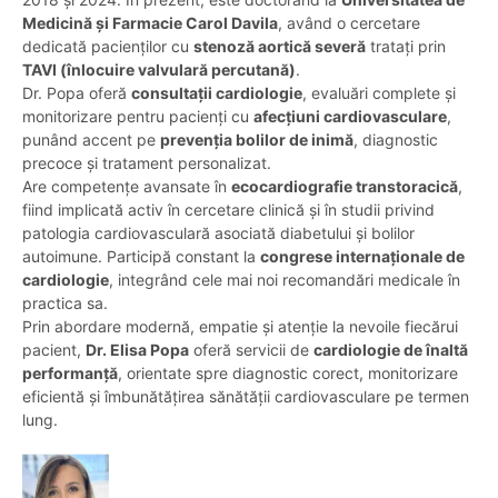
Medicină și Farmacie Carol Davila
, având o cercetare
dedicată pacienților cu
stenoză aortică severă
tratați prin
TAVI (înlocuire valvulară percutană)
.
Dr. Popa oferă
consultații cardiologie
, evaluări complete și
monitorizare pentru pacienți cu
afecțiuni cardiovasculare
,
punând accent pe
prevenția bolilor de inimă
, diagnostic
precoce și tratament personalizat.
Are competențe avansate în
ecocardiografie transtoracică
,
fiind implicată activ în cercetare clinică și în studii privind
patologia cardiovasculară asociată diabetului și bolilor
autoimune. Participă constant la
congrese internaționale de
cardiologie
, integrând cele mai noi recomandări medicale în
practica sa.
Prin abordare modernă, empatie și atenție la nevoile fiecărui
pacient,
Dr. Elisa Popa
oferă servicii de
cardiologie de înaltă
performanță
, orientate spre diagnostic corect, monitorizare
eficientă și îmbunătățirea sănătății cardiovasculare pe termen
lung.