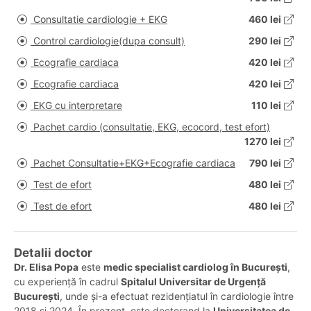
Consultatie cardiologie + EKG
460 lei
Control cardiologie(dupa consult)
290 lei
Ecografie cardiaca
420 lei
Ecografie cardiaca
420 lei
EKG cu interpretare
110 lei
Pachet cardio (consultatie, EKG, ecocord, test efort)
1270 lei
Pachet Consultatie+EKG+Ecografie cardiaca
790 lei
Test de efort
480 lei
Test de efort
480 lei
Detalii doctor
Dr. Elisa Popa
este
medic specialist cardiolog în București
,
cu experiență în cadrul
Spitalul Universitar de Urgență
București
, unde și-a efectuat rezidențiatul în cardiologie între
2018 și 2024. În prezent, este doctorand la
Universitatea de