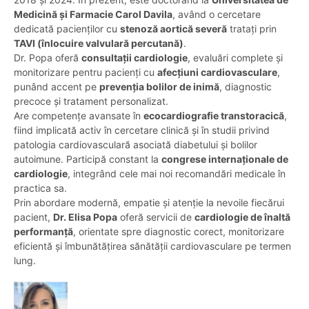
Medicină și Farmacie Carol Davila
, având o cercetare
dedicată pacienților cu
stenoză aortică severă
tratați prin
TAVI (înlocuire valvulară percutană)
.
Dr. Popa oferă
consultații cardiologie
, evaluări complete și
monitorizare pentru pacienți cu
afecțiuni cardiovasculare
,
punând accent pe
prevenția bolilor de inimă
, diagnostic
precoce și tratament personalizat.
Are competențe avansate în
ecocardiografie transtoracică
,
fiind implicată activ în cercetare clinică și în studii privind
patologia cardiovasculară asociată diabetului și bolilor
autoimune. Participă constant la
congrese internaționale de
cardiologie
, integrând cele mai noi recomandări medicale în
practica sa.
Prin abordare modernă, empatie și atenție la nevoile fiecărui
pacient,
Dr. Elisa Popa
oferă servicii de
cardiologie de înaltă
performanță
, orientate spre diagnostic corect, monitorizare
eficientă și îmbunătățirea sănătății cardiovasculare pe termen
lung.