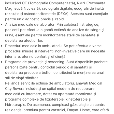
incluzând CT (Tomografie Computerizată), RMN (Rezonanță
Magnetică Nucleară), radiografii digitale, ecografii de înaltă
rezoluție și osteodensitometrie (DEXA). Acestea sunt esențiale
pentru un diagnostic precis și rapid.
Analize medicale de laborator: Prin colaborări strategice,
pacienții pot efectua o gamă extinsă de analize de sânge și
urină, esențiale pentru monitorizarea stării de sănătate și
depistarea afecțiunilor.
Proceduri medicale în ambulatoriu: Se pot efectua diverse
proceduri minore și intervenții non-invazive care nu necesită
internare, oferind confort și eficiență.
Programe de prevenție și screening: Sunt disponibile pachete
personalizate pentru controlul periodic al sănătății și
depistarea precoce a bolilor, contribuind la menținerea unui
stil de viață sănătos.
Pe lângă serviciile extinse de ambulatoriu, Enayati Medical
City Revera include și un spital modern de recuperare
medicală cu internare, dotat cu aparatură robotizată și
programe complexe de fizioterapie, kinetoterapie și
hidroterapie. De asemenea, complexul găzduiește un centru
rezidențial premium pentru vârstnici, Enayati Home, care oferă