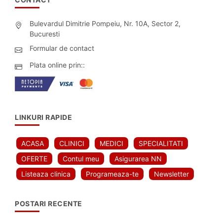
Bulevardul Dimitrie Pompeiu, Nr. 10A, Sector 2,
Bucuresti
Formular de contact
Plata online prin::
LINKURI RAPIDE
ACASA
CLINICI
MEDICI
SPECIALITATI
OFERTE
Contul meu
Asigurarea NN
Listeaza clinica
Programeaza-te
Newsletter
POSTARI RECENTE