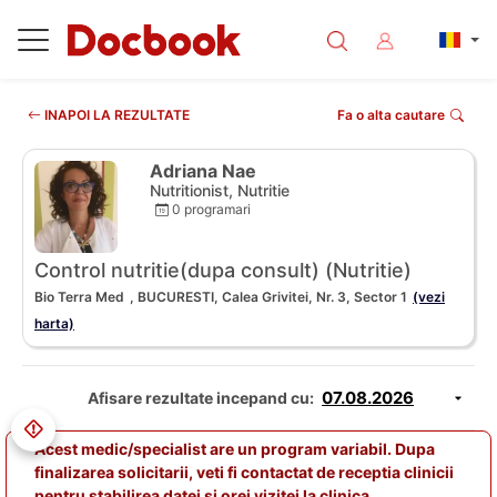
INAPOI LA REZULTATE
Fa o alta cautare
Adriana Nae
Nutritionist, Nutritie
0 programari
Control nutritie(dupa consult) (Nutritie)
Bio Terra Med
, BUCURESTI, Calea Grivitei, Nr. 3, Sector 1
(vezi
harta)
Afisare rezultate incepand cu:
Acest medic/specialist are un program variabil. Dupa
finalizarea solicitarii, veti fi contactat de receptia clinicii
pentru stabilirea datei si orei vizitei la clinica.