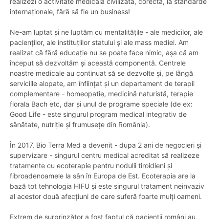
realizezi o activitate medicală civilizată, corectă, la standarde
internaționale, fără să fie un business!
Ne-am luptat și ne luptăm cu mentalitățile - ale medicilor, ale
pacienților, ale instituțiilor statului și ale mass mediei. Am
realizat că fără educație nu se poate face nimic, așa că am
început să dezvoltăm și această componentă. Centrele
noastre medicale au continuat să se dezvolte și, pe lângă
serviciile alopate, am înființat și un departament de terapii
complementare - homeopatie, medicină naturistă, terapie
florala Bach etc, dar și unul de programe speciale (de ex:
Good Life - este singurul program medical integrativ de
sănătate, nutriție și frumusețe din România).
În 2017, Bio Terra Med a devenit - dupa 2 ani de negocieri și
supervizare - singurul centru medical acreditat să realizeze
tratamente cu ecoterapie pentru nodulii tiroidieni și
fibroadenoamele la sân în Europa de Est. Ecoterapia are la
bază tot tehnologia HIFU și este singurul tratament neinvaziv
al acestor două afecțiuni de care suferă foarte mulți oameni.
Extrem de surprinzător a fost faptul că pacienții români au