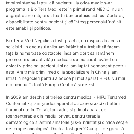
împământenise faptul că pacientul, la orice medic s-ar
programa la Bio Tera Med, este în primul rând MEDIC, nu un
angajat cu normă, ci un foarte bun profesionist, cu răbdare și
disponibilitate pentru pacient și că întreg personalul întâlnit
este amabil și politicos.
Bio Terra Med Negulici a fost, practic, un raspuns la aceste
solicitări. În decursul anilor am întâlnit și a trebuit să facem
față la numeroase obstacole, însă am dorit să rămânem
promotorii unei activități medicale de pionierat, având ca
obiectiv principal pacientul și ne-am luptat permanent pentru
asta. Am trimis primii medici la specializare în China și am
intrat în negocieri pentru a aduce primul aparat HIFU. Nu mai
era niciunul în toată Europa Centrală și de Est.
În 2009 am deschis al treilea centru medical - HIFU Terramed
Conformal - și am și adus aparatul cu care și astăzi tratăm
fibromul uterin. Tot aici am adus și primul aparat de
roengenterapie din mediul privat, pentru terapia
dermatologică și antiinflamatorie și s-a înființat și o mică secție
de terapie oncologică. Dacă a fost greu? Cumplit de greu să