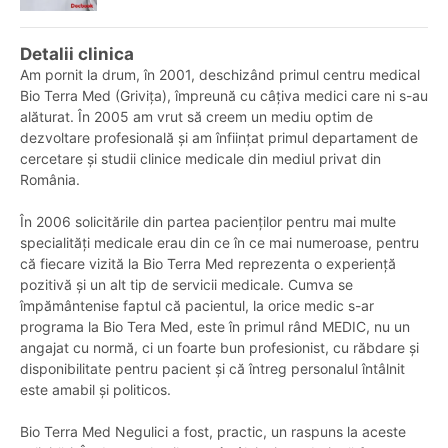
Detalii clinica
Am pornit la drum, în 2001, deschizând primul centru medical
Bio Terra Med (Grivița), împreună cu câțiva medici care ni s-au
alăturat. În 2005 am vrut să creem un mediu optim de
dezvoltare profesională și am înființat primul departament de
cercetare și studii clinice medicale din mediul privat din
România.
În 2006 solicitările din partea pacienților pentru mai multe
specialități medicale erau din ce în ce mai numeroase, pentru
că fiecare vizită la Bio Terra Med reprezenta o experiență
pozitivă și un alt tip de servicii medicale. Cumva se
împământenise faptul că pacientul, la orice medic s-ar
programa la Bio Tera Med, este în primul rând MEDIC, nu un
angajat cu normă, ci un foarte bun profesionist, cu răbdare și
disponibilitate pentru pacient și că întreg personalul întâlnit
este amabil și politicos.
Bio Terra Med Negulici a fost, practic, un raspuns la aceste