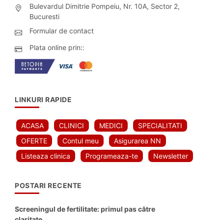
Bulevardul Dimitrie Pompeiu, Nr. 10A, Sector 2,
Bucuresti
Formular de contact
Plata online prin::
LINKURI RAPIDE
ACASA
CLINICI
MEDICI
SPECIALITATI
OFERTE
Contul meu
Asigurarea NN
Listeaza clinica
Programeaza-te
Newsletter
POSTARI RECENTE
Screeningul de fertilitate: primul pas către
claritate