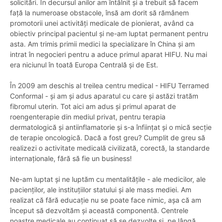
solicitări. În decursul anilor am întâlnit și a trebuit să facem
față la numeroase obstacole, însă am dorit să rămânem
promotorii unei activități medicale de pionierat, având ca
obiectiv principal pacientul și ne-am luptat permanent pentru
asta. Am trimis primii medici la specializare în China și am
intrat în negocieri pentru a aduce primul aparat HIFU. Nu mai
era niciunul în toată Europa Centrală și de Est.
În 2009 am deschis al treilea centru medical - HIFU Terramed
Conformal - și am și adus aparatul cu care și astăzi tratăm
fibromul uterin. Tot aici am adus și primul aparat de
roengenterapie din mediul privat, pentru terapia
dermatologică și antiinflamatorie și s-a înființat și o mică secție
de terapie oncologică. Dacă a fost greu? Cumplit de greu să
realizezi o activitate medicală civilizată, corectă, la standarde
internaționale, fără să fie un business!
Ne-am luptat și ne luptăm cu mentalitățile - ale medicilor, ale
pacienților, ale instituțiilor statului și ale mass mediei. Am
realizat că fără educație nu se poate face nimic, așa că am
început să dezvoltăm și această componentă. Centrele
noastre medicale au continuat să se dezvolte și, pe lângă