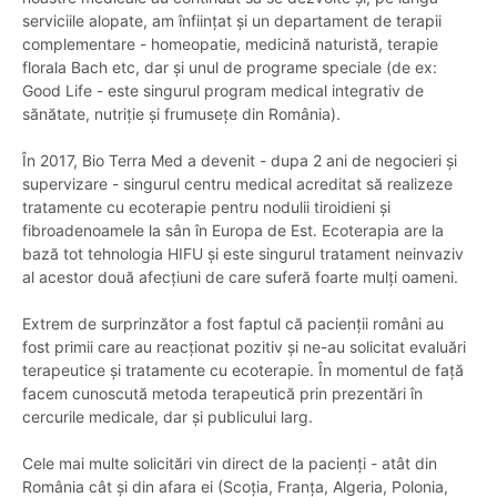
serviciile alopate, am înființat și un departament de terapii
complementare - homeopatie, medicină naturistă, terapie
florala Bach etc, dar și unul de programe speciale (de ex:
Good Life - este singurul program medical integrativ de
sănătate, nutriție și frumusețe din România).
În 2017, Bio Terra Med a devenit - dupa 2 ani de negocieri și
supervizare - singurul centru medical acreditat să realizeze
tratamente cu ecoterapie pentru nodulii tiroidieni și
fibroadenoamele la sân în Europa de Est. Ecoterapia are la
bază tot tehnologia HIFU și este singurul tratament neinvaziv
al acestor două afecțiuni de care suferă foarte mulți oameni.
Extrem de surprinzător a fost faptul că pacienții români au
fost primii care au reacționat pozitiv și ne-au solicitat evaluări
terapeutice și tratamente cu ecoterapie. În momentul de față
facem cunoscută metoda terapeutică prin prezentări în
cercurile medicale, dar și publicului larg.
Cele mai multe solicitări vin direct de la pacienți - atât din
România cât și din afara ei (Scoția, Franța, Algeria, Polonia,