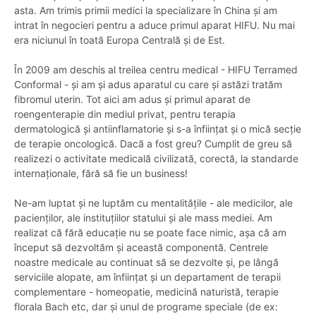
asta. Am trimis primii medici la specializare în China și am
intrat în negocieri pentru a aduce primul aparat HIFU. Nu mai
era niciunul în toată Europa Centrală și de Est.
În 2009 am deschis al treilea centru medical - HIFU Terramed
Conformal - și am și adus aparatul cu care și astăzi tratăm
fibromul uterin. Tot aici am adus și primul aparat de
roengenterapie din mediul privat, pentru terapia
dermatologică și antiinflamatorie și s-a înființat și o mică secție
de terapie oncologică. Dacă a fost greu? Cumplit de greu să
realizezi o activitate medicală civilizată, corectă, la standarde
internaționale, fără să fie un business!
Ne-am luptat și ne luptăm cu mentalitățile - ale medicilor, ale
pacienților, ale instituțiilor statului și ale mass mediei. Am
realizat că fără educație nu se poate face nimic, așa că am
început să dezvoltăm și această componentă. Centrele
noastre medicale au continuat să se dezvolte și, pe lângă
serviciile alopate, am înființat și un departament de terapii
complementare - homeopatie, medicină naturistă, terapie
florala Bach etc, dar și unul de programe speciale (de ex: