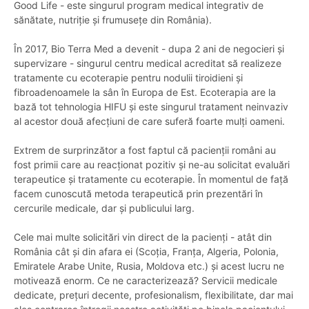
Good Life - este singurul program medical integrativ de
sănătate, nutriție și frumusețe din România).
În 2017, Bio Terra Med a devenit - dupa 2 ani de negocieri și
supervizare - singurul centru medical acreditat să realizeze
tratamente cu ecoterapie pentru nodulii tiroidieni și
fibroadenoamele la sân în Europa de Est. Ecoterapia are la
bază tot tehnologia HIFU și este singurul tratament neinvaziv
al acestor două afecțiuni de care suferă foarte mulți oameni.
Extrem de surprinzător a fost faptul că pacienții români au
fost primii care au reacționat pozitiv și ne-au solicitat evaluări
terapeutice și tratamente cu ecoterapie. În momentul de față
facem cunoscută metoda terapeutică prin prezentări în
cercurile medicale, dar și publicului larg.
Cele mai multe solicitări vin direct de la pacienți - atât din
România cât și din afara ei (Scoția, Franța, Algeria, Polonia,
Emiratele Arabe Unite, Rusia, Moldova etc.) și acest lucru ne
motivează enorm. Ce ne caracterizează? Servicii medicale
dedicate, prețuri decente, profesionalism, flexibilitate, dar mai