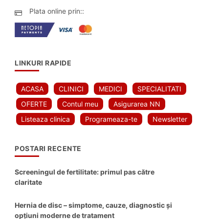
Plata online prin::
LINKURI RAPIDE
ACASA
CLINICI
MEDICI
SPECIALITATI
OFERTE
Contul meu
Asigurarea NN
Listeaza clinica
Programeaza-te
Newsletter
POSTARI RECENTE
Screeningul de fertilitate: primul pas către
claritate
Hernia de disc – simptome, cauze, diagnostic și
opțiuni moderne de tratament