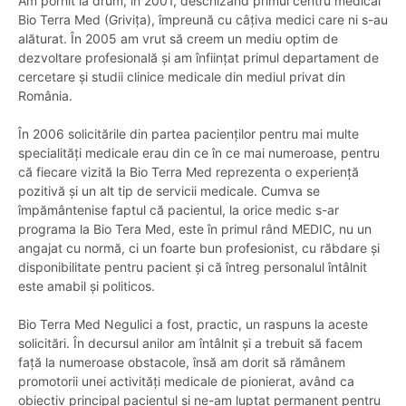
Am pornit la drum, în 2001, deschizând primul centru medical
Bio Terra Med (Grivița), împreună cu câțiva medici care ni s-au
alăturat. În 2005 am vrut să creem un mediu optim de
dezvoltare profesională și am înființat primul departament de
cercetare și studii clinice medicale din mediul privat din
România.
În 2006 solicitările din partea pacienților pentru mai multe
specialități medicale erau din ce în ce mai numeroase, pentru
că fiecare vizită la Bio Terra Med reprezenta o experiență
pozitivă și un alt tip de servicii medicale. Cumva se
împământenise faptul că pacientul, la orice medic s-ar
programa la Bio Tera Med, este în primul rând MEDIC, nu un
angajat cu normă, ci un foarte bun profesionist, cu răbdare și
disponibilitate pentru pacient și că întreg personalul întâlnit
este amabil și politicos.
Bio Terra Med Negulici a fost, practic, un raspuns la aceste
solicitări. În decursul anilor am întâlnit și a trebuit să facem
față la numeroase obstacole, însă am dorit să rămânem
promotorii unei activități medicale de pionierat, având ca
obiectiv principal pacientul și ne-am luptat permanent pentru