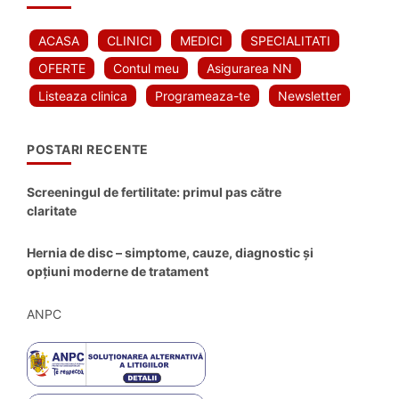
ACASA
CLINICI
MEDICI
SPECIALITATI
OFERTE
Contul meu
Asigurarea NN
Listeaza clinica
Programeaza-te
Newsletter
POSTARI RECENTE
Screeningul de fertilitate: primul pas către
claritate
Hernia de disc – simptome, cauze, diagnostic și
opțiuni moderne de tratament
ANPC