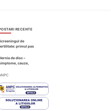
POSTARI RECENTE
Screeningul de
fertilitate: primul pas
către claritate
Hernia de disc –
simptome, cauze,
diagnostic și opțiuni
moderne de
ANPC
tratament