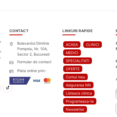
CONTACT
LINKURI RAPIDE
n
Bulevardul Dimitrie
ACASA
CLINICI
Pompeiu, Nr. 10A,
n
MEDICI
Sector 2, Bucuresti
,
SPECIALITATI
Formular de contact
OFERTE
Plata online prin::
Contul meu
Asigurarea NN
Listeaza clinica
Programeaza-te
Newsletter