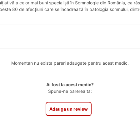
nițiativă a celor mai buni specialiști în Somnologie din România, ca ră
r peste 80 de afecțiuni care se încadrează în patologia somnului, dintr
Momentan nu exista pareri adaugate pentru acest medic.
Ai fost la acest medic?
Spune-ne parerea ta:
Adauga un review