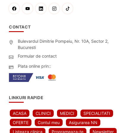
CONTACT
Bulevardul Dimitrie Pompeiu, Nr. 10A, Sector 2,
Bucuresti
Formular de contact
Plata online prin::
LINKURI RAPIDE
ACASA
CLINICI
MEDICI
SPECIALITATI
OFERTE
Contul meu
Asigurarea NN
Listeaza clinica
Programeaza-te
Newsletter