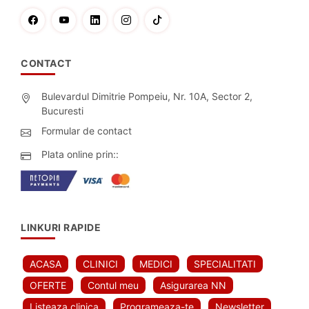
CONTACT
Bulevardul Dimitrie Pompeiu, Nr. 10A, Sector 2,
Bucuresti
Formular de contact
Plata online prin::
LINKURI RAPIDE
ACASA
CLINICI
MEDICI
SPECIALITATI
OFERTE
Contul meu
Asigurarea NN
Listeaza clinica
Programeaza-te
Newsletter