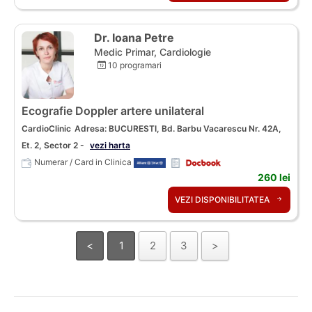
Dr. Ioana Petre
Medic Primar, Cardiologie
10 programari
Ecografie Doppler artere unilateral
CardioClinic
Adresa: BUCURESTI, Bd. Barbu Vacarescu Nr. 42A,
Et. 2, Sector 2 -
vezi harta
Numerar / Card in Clinica
260 lei
VEZI DISPONIBILITATEA
<
1
2
3
>