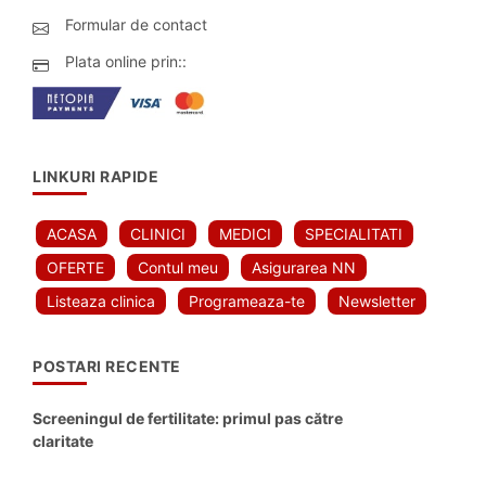
Formular de contact
Plata online prin::
LINKURI RAPIDE
ACASA
CLINICI
MEDICI
SPECIALITATI
OFERTE
Contul meu
Asigurarea NN
Listeaza clinica
Programeaza-te
Newsletter
POSTARI RECENTE
Screeningul de fertilitate: primul pas către
claritate