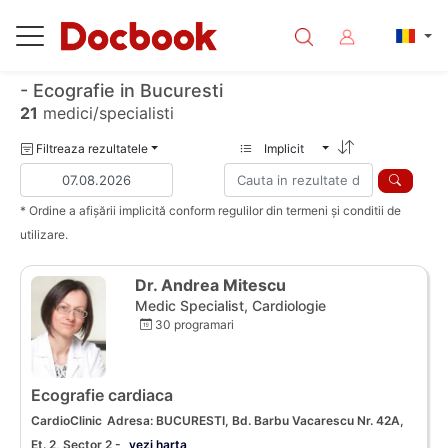
- Ecografie in Bucuresti
21
medici/specialisti
Filtreaza rezultatele
Implicit
* Ordine a afișării implicită conform regulilor din termeni și conditii de
utilizare.
Dr. Andrea Mitescu
Medic Specialist, Cardiologie
30 programari
Ecografie cardiaca
CardioClinic
Adresa: BUCURESTI, Bd. Barbu Vacarescu Nr. 42A,
Et. 2, Sector 2 -
vezi harta