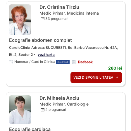
Dr. Cristina Tirziu
Medic Primar, Medicina interna
33 programari
Ecografie abdomen complet
CardioClinic
Adresa: BUCURESTI, Bd. Barbu Vacarescu Nr. 42A,
Et. 2, Sector 2 -
vezi harta
Numerar / Card in Clinica
280 lei
VEZI DISPONIBILITATEA
Dr. Mihaela Anciu
Medic Primar, Cardiologie
4 programari
Ecografie cardiaca