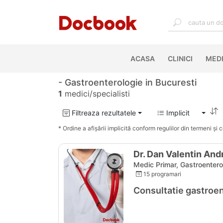
ACASA
(CURRENT)
CLINICI
MEDI
- Gastroenterologie in Bucuresti
1
medici/specialisti
Filtreaza rezultatele
Implicit
* Ordine a afișării implicită conform regulilor din termeni și co
Dr. Dan Valentin An
Medic Primar, Gastroentero
15 programari
Consultatie gastroe