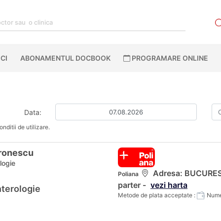
CI
ABONAMENTUL DOCBOOK
PROGRAMARE ONLINE
Data:
nditii de utilizare.
dronescu
logie
Adresa: BUCURESTI
Poliana
parter -
vezi harta
nterologie
Metode de plata acceptate :
Numer