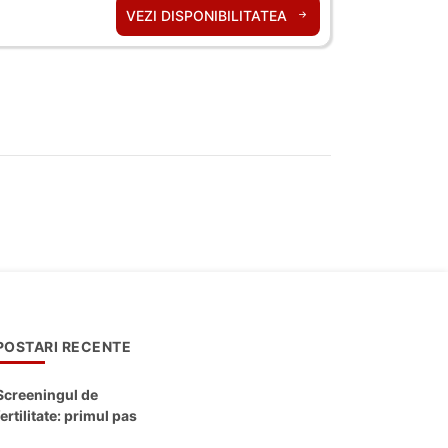
VEZI DISPONIBILITATEA
POSTARI RECENTE
Screeningul de
fertilitate: primul pas
către claritate