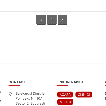
<
1
>
CONTACT
LINKURI RAPIDE
n
Bulevardul Dimitrie
ACASA
CLINICI
Pompeiu, Nr. 10A,
n
MEDICI
Sector 2, Bucuresti
,