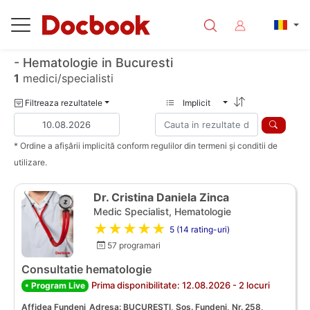
- Hematologie in Bucuresti
1
medici/specialisti
Filtreaza rezultatele
Implicit
* Ordine a afișării implicită conform regulilor din termeni și conditii de
utilizare.
Dr. Cristina Daniela Zinca
Medic Specialist, Hematologie
★★★★★
5 (14 rating-uri)
57 programari
Consultatie hematologie
Prima disponibilitate: 12.08.2026 - 2 locuri
• Program Live
Affidea Fundeni
Adresa: BUCURESTI, Sos. Fundeni, Nr. 258,