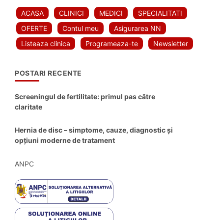
ACASA
CLINICI
MEDICI
SPECIALITATI
OFERTE
Contul meu
Asigurarea NN
Listeaza clinica
Programeaza-te
Newsletter
POSTARI RECENTE
Screeningul de fertilitate: primul pas către
claritate
Hernia de disc – simptome, cauze, diagnostic și
opțiuni moderne de tratament
ANPC