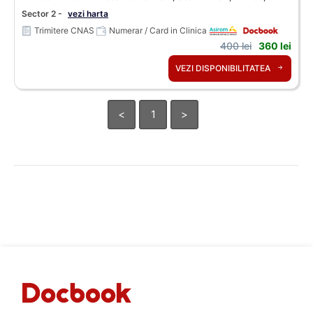
Sector 2 -
vezi harta
Trimitere CNAS
Numerar / Card in Clinica
400 lei
360 lei
VEZI DISPONIBILITATEA
<
1
>