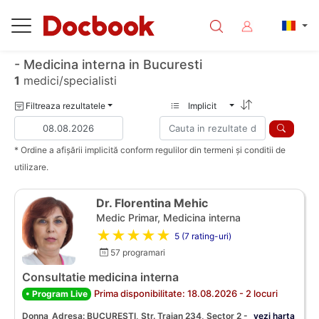
- Medicina interna in Bucuresti
1
medici/specialisti
Filtreaza rezultatele
Implicit
* Ordine a afișării implicită conform regulilor din termeni și conditii de
utilizare.
Dr. Florentina Mehic
Medic Primar, Medicina interna
★★★★★
5 (7 rating-uri)
57 programari
Consultatie medicina interna
Prima disponibilitate: 18.08.2026 - 2 locuri
• Program Live
Donna
Adresa: BUCURESTI, Str. Traian 234, Sector 2 -
vezi harta