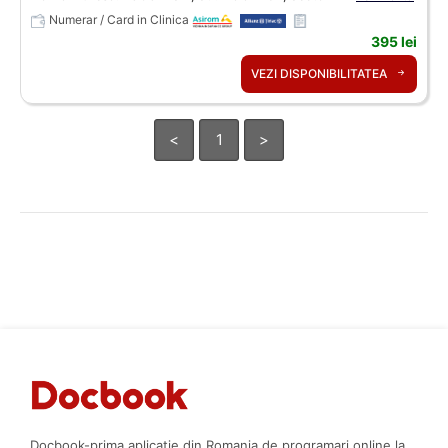
Numerar / Card in Clinica
395 lei
VEZI DISPONIBILITATEA
<
1
>
Docbook-prima aplicatie din Romania de programari online la