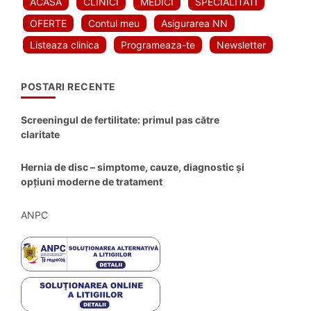
ACASA
CLINICI
MEDICI
SPECIALITATI
OFERTE
Contul meu
Asigurarea NN
Listeaza clinica
Programeaza-te
Newsletter
POSTARI RECENTE
Screeningul de fertilitate: primul pas către
claritate
Hernia de disc – simptome, cauze, diagnostic și
opțiuni moderne de tratament
ANPC