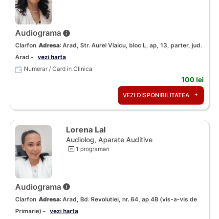
Audiograma
Clarfon
Adresa
:
Arad, Str. Aurel Vlaicu, bloc L, ap, 13, parter, jud.
Arad -
vezi harta
Numerar / Card in Clinica
100 lei
VEZI DISPONIBILITATEA
Lorena Lal
Audiolog, Aparate Auditive
1 programari
Audiograma
Clarfon
Adresa
:
Arad, Bd. Revolutiei, nr. 64, ap 4B (vis-a-vis de
Primarie) -
vezi harta