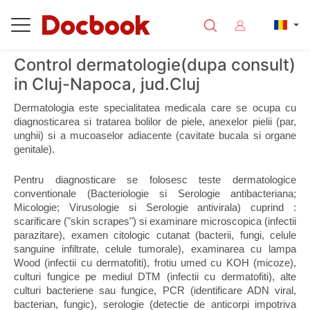
Control dermatologie(dupa consult)
in Cluj-Napoca, jud.Cluj
Dermatologia este specialitatea medicala care se ocupa cu 
diagnosticarea si tratarea bolilor de piele, anexelor pielii (par, 
unghii) si a mucoaselor adiacente (cavitate bucala si organe 
genitale).
Pentru diagnosticare se folosesc teste dermatologice 
conventionale (Bacteriologie si Serologie antibacteriana; 
Micologie; Virusologie si Serologie antivirala) cuprind : 
scarificare ("skin scrapes") si examinare microscopica (infectii 
parazitare), examen citologic cutanat (bacterii, fungi, celule 
sanguine infiltrate, celule tumorale), examinarea cu lampa 
Wood (infectii cu dermatofiti), frotiu umed cu KOH (micoze), 
culturi fungice pe mediul DTM (infectii cu dermatofiti), alte 
culturi bacteriene sau fungice, PCR (identificare ADN viral, 
bacterian, fungic), serologie (detectie de anticorpi impotriva 