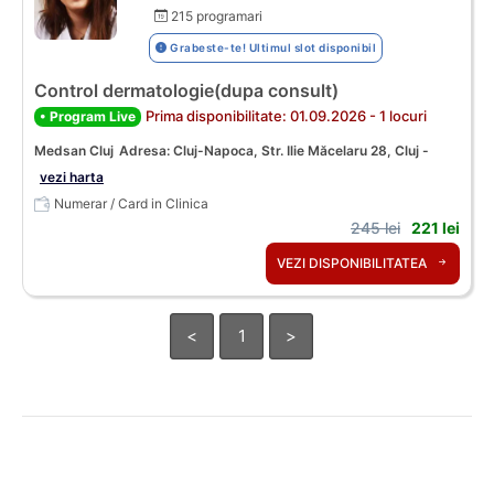
215 programari
Grabeste-te! Ultimul slot disponibil
Control dermatologie(dupa consult)
Prima disponibilitate: 01.09.2026 - 1 locuri
• Program Live
Medsan Cluj
Adresa: Cluj-Napoca, Str. Ilie Măcelaru 28, Cluj -
vezi harta
Numerar / Card in Clinica
245 lei
221 lei
VEZI DISPONIBILITATEA
<
1
>