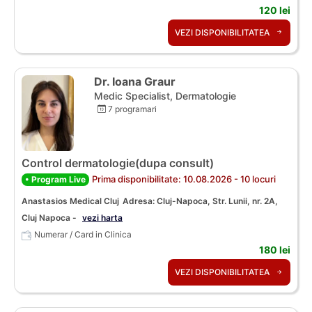
120 lei
VEZI DISPONIBILITATEA
Dr. Ioana Graur
Medic Specialist, Dermatologie
7 programari
Control dermatologie(dupa consult)
Prima disponibilitate: 10.08.2026 - 10 locuri
• Program Live
Anastasios Medical Cluj
Adresa: Cluj-Napoca, Str. Lunii, nr. 2A,
Cluj Napoca -
vezi harta
Numerar / Card in Clinica
180 lei
VEZI DISPONIBILITATEA