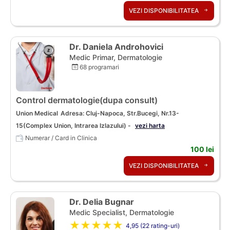
VEZI DISPONIBILITATEA
Dr. Daniela Androhovici
Medic Primar, Dermatologie
68 programari
Control dermatologie(dupa consult)
Union Medical
Adresa: Cluj-Napoca, Str.Bucegi, Nr.13-
15(Complex Union, Intrarea Izlazului) -
vezi harta
Numerar / Card in Clinica
100 lei
VEZI DISPONIBILITATEA
Dr. Delia Bugnar
Medic Specialist, Dermatologie
★★★★★
4,95 (22 rating-uri)