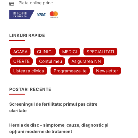
Plata online prin::
LINKURI RAPIDE
ACASA
CLINICI
MEDICI
SPECIALITATI
OFERTE
Contul meu
Asigurarea NN
Listeaza clinica
Programeaza-te
Newsletter
POSTARI RECENTE
Screeningul de fertilitate: primul pas către
claritate
Hernia de disc – simptome, cauze, diagnostic și
opțiuni moderne de tratament