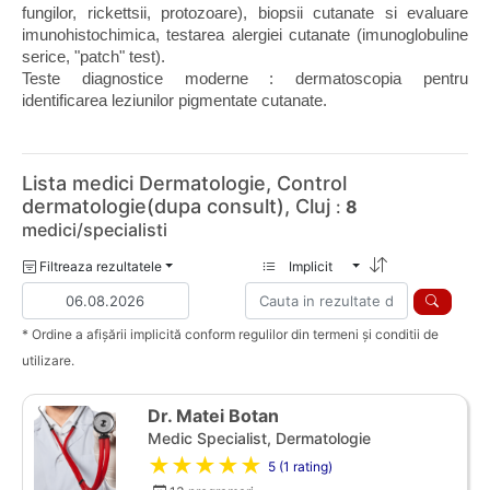
fungilor, rickettsii, protozoare), biopsii cutanate si evaluare 
imunohistochimica, testarea alergiei cutanate (imunoglobuline 
serice, "patch" test).
Teste diagnostice moderne : dermatoscopia pentru 
identificarea leziunilor pigmentate cutanate.
Lista medici Dermatologie, Control
dermatologie(dupa consult), Cluj
:
8
medici/specialisti
Filtreaza rezultatele
Implicit
* Ordine a afișării implicită conform regulilor din termeni și conditii de
utilizare.
Dr. Matei Botan
Medic Specialist, Dermatologie
★★★★★
5 (1 rating)