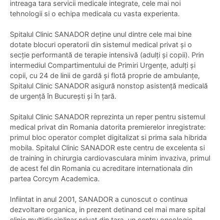
intreaga tara servicii medicale integrate, cele mai noi
tehnologii si o echipa medicala cu vasta experienta.
Spitalul Clinic SANADOR deține unul dintre cele mai bine
dotate blocuri operatorii din sistemul medical privat și o
secție performantă de terapie intensivă (adulți și copii). Prin
intermediul Compartimentului de Primiri Urgențe, adulți și
copii, cu 24 de linii de gardă și flotă proprie de ambulanțe,
Spitalul Clinic SANADOR asigură nonstop asistență medicală
de urgență în București și în țară.
Spitalul Clinic SANADOR reprezinta un reper pentru sistemul
medical privat din Romania datorita premierelor inregistrate:
primul bloc operator complet digitalizat si prima sala hibrida
mobila. Spitalul Clinic SANADOR este centru de excelenta si
de training in chirurgia cardiovasculara minim invaziva, primul
de acest fel din Romania cu acreditare internationala din
partea Corcym Academica.
Infiintat in anul 2001, SANADOR a cunoscut o continua
dezvoltare organica, in prezent detinand cel mai mare spital
clinic multidisciplinar privat din tara, un centru oncologic