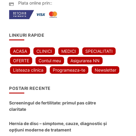
Plata online prin::
LINKURI RAPIDE
ACASA
CLINICI
MEDICI
SPECIALITATI
OFERTE
Contul meu
Asigurarea NN
Listeaza clinica
Programeaza-te
Newsletter
POSTARI RECENTE
Screeningul de fertilitate: primul pas către
claritate
Hernia de disc – simptome, cauze, diagnostic și
opțiuni moderne de tratament