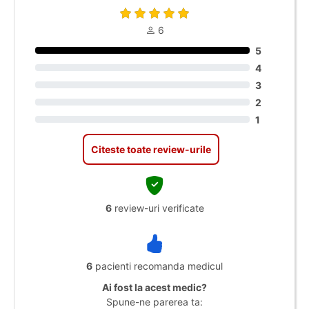
6
5
4
3
2
1
Citeste toate review-urile
6
review-uri verificate
6
pacienti recomanda medicul
Ai fost la acest medic?
Spune-ne parerea ta: