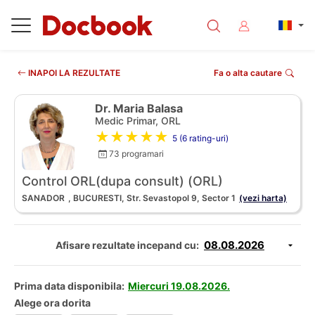
INAPOI LA REZULTATE
Fa o alta cautare
Dr. Maria Balasa
Medic Primar, ORL
★★★★★
5 (6 rating-uri)
73 programari
Control ORL(dupa consult) (ORL)
SANADOR
, BUCURESTI, Str. Sevastopol 9, Sector 1
(vezi harta)
Afisare rezultate incepand cu:
Prima data disponibila:
Miercuri 19.08.2026.
Alege ora dorita