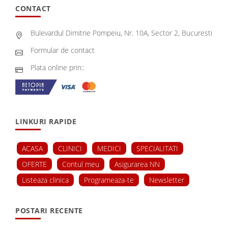
CONTACT
Bulevardul Dimitrie Pompeiu, Nr. 10A, Sector 2, Bucuresti
Formular de contact
Plata online prin::
LINKURI RAPIDE
ACASA
CLINICI
MEDICI
SPECIALITATI
OFERTE
Contul meu
Asigurarea NN
Listeaza clinica
Programeaza-te
Newsletter
POSTARI RECENTE