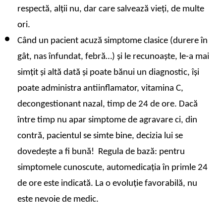
respectă, alții nu, dar care salvează vieți, de multe 
ori.
Când un pacient acuză simptome clasice (durere în 
gât, nas înfundat, febră…
) și le recunoaște, le-a mai 
simțit și altă dată și poate bănui un diagnostic, își 
poate administra antiinflamator, vitamina C, 
decongestionant nazal, timp de 24 de ore. Dacă 
între timp nu apar simptome de agravare ci, din 
contră, pacientul se simte bine, decizia lui se 
dovedește a fi bună!  Regula de bază: pentru 
simptomele cunoscute, automedicația în primle 24 
de ore este indicată. La o evoluție favorabilă, nu 
este nevoie de medic.