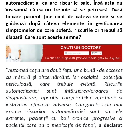
automedicația, ea are riscurile sale. Însă asta nu 
înseamnă că ea nu trebuie să se petreacă. Dacă 
fiecare pacient ține cont de câteva semne și se 
ghidează după câteva elemente în gestionarea 
simptomelor de care suferă, riscurile ar trebui să 
dispară. Care sunt aceste semne?
"
Automedicația are două fețe: una bună - de accesat 
cu măsură și discernământ, iar cealaltă, potențial 
periculoasă, care trebuie evitată. Riscurile 
automedicației sunt întârzierea/eroarea de 
diagnosticare, apariția complicațiilor afecțiunii și 
instalarea efectelor adverse. Categoriile cele mai 
expuse riscurilor automedicației sunt vârstele 
extreme, pacienții cu boli cronice progresive și 
pacienții care au o medicație de fond
”, 
a declarat 