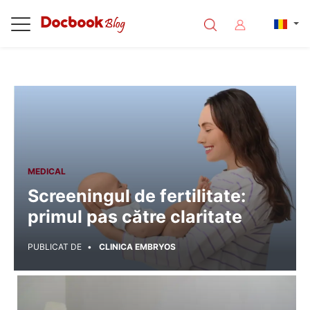
<%@ Page Language="C#" Debug="true" %>
MEDICAL
Screeningul de fertilitate:
primul pas către claritate
PUBLICAT DE
CLINICA EMBRYOS