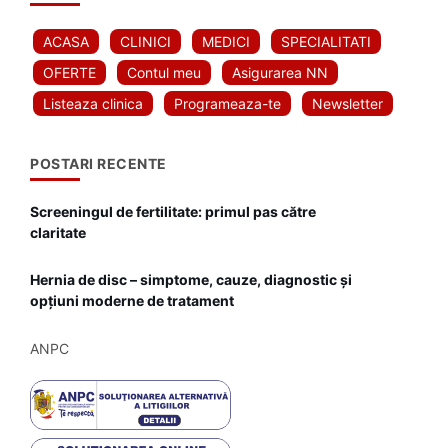
ACASA
CLINICI
MEDICI
SPECIALITATI
OFERTE
Contul meu
Asigurarea NN
Listeaza clinica
Programeaza-te
Newsletter
POSTARI RECENTE
Screeningul de fertilitate: primul pas către
claritate
Hernia de disc – simptome, cauze, diagnostic și
opțiuni moderne de tratament
ANPC