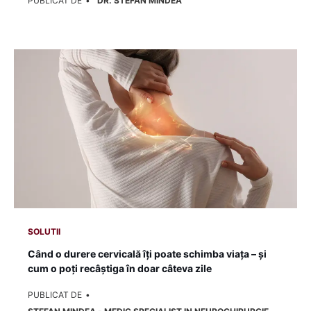
PUBLICAT DE
DR. STEFAN MINDEA
SOLUTII
Când o durere cervicală îți poate schimba viața – și
cum o poți recâștiga în doar câteva zile
PUBLICAT DE