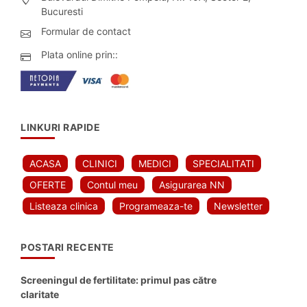
Bucuresti
Formular de contact
Plata online prin::
LINKURI RAPIDE
ACASA
CLINICI
MEDICI
SPECIALITATI
OFERTE
Contul meu
Asigurarea NN
Listeaza clinica
Programeaza-te
Newsletter
POSTARI RECENTE
Screeningul de fertilitate: primul pas către
claritate