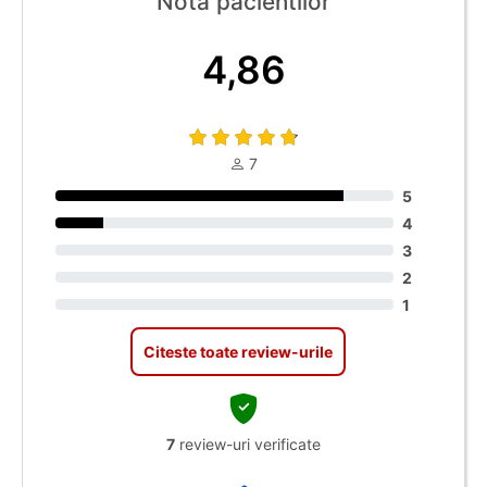
Nota pacientilor
4,86
7
5
4
3
2
1
Citeste toate review-urile
7
review-uri verificate