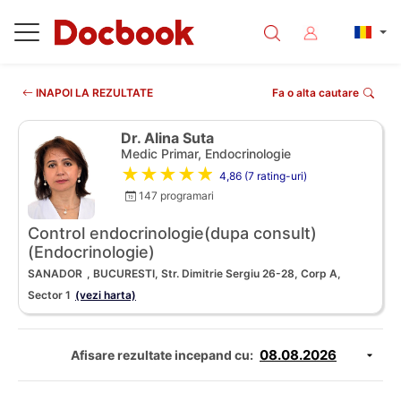
INAPOI LA REZULTATE
Fa o alta cautare
Dr. Alina Suta
Medic Primar, Endocrinologie
★★★★★
4,86 (7 rating-uri)
147 programari
Control endocrinologie(dupa consult)
(Endocrinologie)
SANADOR
, BUCURESTI, Str. Dimitrie Sergiu 26-28, Corp A,
Sector 1
(vezi harta)
Afisare rezultate incepand cu: