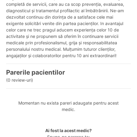
completă de servicii, care au ca scop prevenția, evaluarea,
diagnosticul și tratamentul profilactic al îmbătrânirii. Ne-am
dezvoltat continuu din dorința de a satisface cele mai
exigente solicitări venite din partea pacienților. In avantajul
celor care ne trec pragul aducem experiența celor 10 de
activitate și ne propunem să oferim în continuare servicii
medicale prin profesionalismul, grija și responsabilitatea
personalului nostru medical. Mulțumim tuturor clienților,
angajaților și colaboratorilor pentru 10 ani extraordinari!
Parerile pacientilor
(0 review-uri)
Momentan nu exista pareri adaugate pentru acest
medic.
Ai fost la acest medic?
Spune-ne parerea ta: