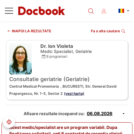
INAPOI LA REZULTATE
Fa o alta cautare
Dr. Ion Violeta
Medic Specialist, Geriatrie
8 programari
Consultatie geriatrie (Geriatrie)
Centrul Medical Promemoria
, BUCURESTI, Str. General David
Praporgescu, Nr. 1-5, Sector 2
(vezi harta)
Afisare rezultate incepand cu:
Acest medic/specialist are un program variabil. Dupa
finalizarea solicitarii, veti fi contactat de receptia clinicii