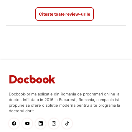
Citeste toate review-urile
Docbook-prima aplicatie din Romania de programari online la
doctor. Infiintata in 2016 in Bucuresti, Romania, compania isi
propune sa ofere o solutie moderna pentru a te programa la
doctorul dorit.