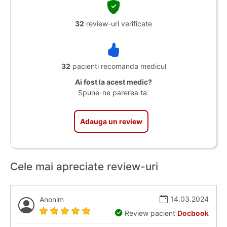
32
review-uri verificate
32
pacienti recomanda medicul
Ai fost la acest medic?
Spune-ne parerea ta:
Adauga un review
Cele mai apreciate review-uri
14.03.2024
Anonim
Review pacient
Docbook