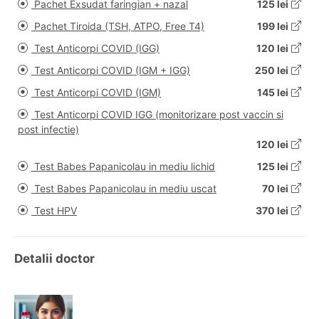
Pachet Exsudat faringian + nazal
125 lei
Pachet Tiroida (TSH, ATPO, Free T4)
199 lei
Test Anticorpi COVID (IGG)
120 lei
Test Anticorpi COVID (IGM + IGG)
250 lei
Test Anticorpi COVID (IGM)
145 lei
Test Anticorpi COVID IGG (monitorizare post vaccin si
post infectie)
120 lei
Test Babes Papanicolau in mediu lichid
125 lei
Test Babes Papanicolau in mediu uscat
70 lei
Test HPV
370 lei
Detalii doctor