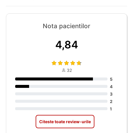
Nota pacientilor
4,84
32
5
4
3
2
1
Citeste toate review-urile