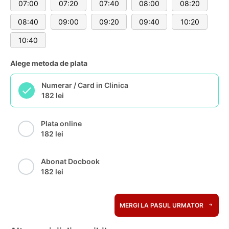
07:00
07:20
07:40
08:00
08:20
08:40
09:00
09:20
09:40
10:20
10:40
Alege metoda de plata
Numerar / Card in Clinica
182 lei
Plata online
182 lei
Abonat Docbook
182 lei
MERGI LA PASUL URMATOR