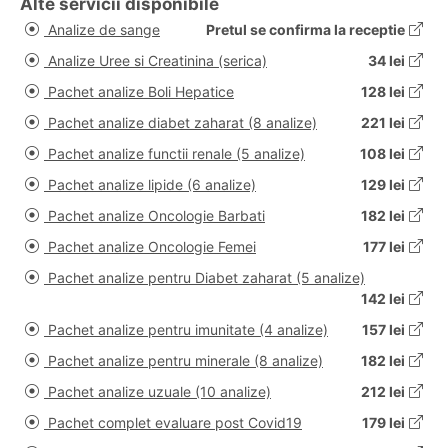
Alte servicii disponibile
Analize de sange
Pretul se confirma la receptie
Analize Uree si Creatinina (serica)
34 lei
Pachet analize Boli Hepatice
128 lei
Pachet analize diabet zaharat (8 analize)
221 lei
Pachet analize functii renale (5 analize)
108 lei
Pachet analize lipide (6 analize)
129 lei
Pachet analize Oncologie Barbati
182 lei
Pachet analize Oncologie Femei
177 lei
Pachet analize pentru Diabet zaharat (5 analize)
142 lei
Pachet analize pentru imunitate (4 analize)
157 lei
Pachet analize pentru minerale (8 analize)
182 lei
Pachet analize uzuale (10 analize)
212 lei
Pachet complet evaluare post Covid19
179 lei