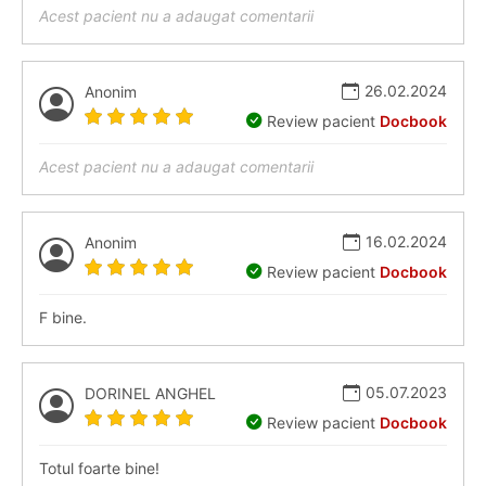
Acest pacient nu a adaugat comentarii
26.02.2024
Anonim
Review pacient
Docbook
Acest pacient nu a adaugat comentarii
16.02.2024
Anonim
Review pacient
Docbook
F bine.
05.07.2023
DORINEL ANGHEL
Review pacient
Docbook
Totul foarte bine!