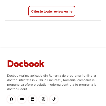
Citeste toate review-urile
Docbook-prima aplicatie din Romania de programari online la
doctor. Infiintata in 2016 in Bucuresti, Romania, compania isi
propune sa ofere o solutie moderna pentru a te programa la
doctorul dorit.