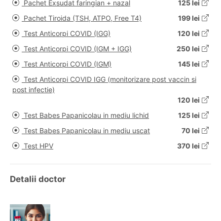
Pachet Exsudat faringian + nazal
125 lei
Pachet Tiroida (TSH, ATPO, Free T4)
199 lei
Test Anticorpi COVID (IGG)
120 lei
Test Anticorpi COVID (IGM + IGG)
250 lei
Test Anticorpi COVID (IGM)
145 lei
Test Anticorpi COVID IGG (monitorizare post vaccin si
post infectie)
120 lei
Test Babes Papanicolau in mediu lichid
125 lei
Test Babes Papanicolau in mediu uscat
70 lei
Test HPV
370 lei
Detalii doctor