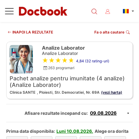
INAPOI LA REZULTATE
Fa o alta cautare
Analize Laborator
Analize Laborator
★★★★★
4,84 (32 rating-uri)
263 programari
Pachet analize pentru imunitate (4 analize)
(Analize Laborator)
Clinica SANTE
, Ploiesti, Str. Democratiei, Nr. 69A
(vezi harta)
Afisare rezultate incepand cu:
Prima data disponibila:
Luni 10.08.2026.
Alege ora dorita