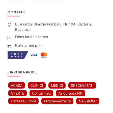
CONTACT
Bulevardul Dimitrie Pompeiu, Nr. 10A, Sector 2,
Bucuresti
Formular de contact
Plata online prin::
LINKURI RAPIDE
ACASA
CLINICI
MEDICI
SPECIALITATI
OFERTE
Contul meu
Asigurarea NN
Listeaza clinica
Programeaza-te
Newsletter