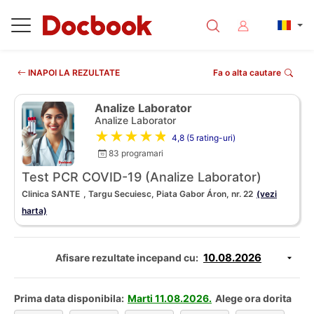
INAPOI LA REZULTATE
Fa o alta cautare
Analize Laborator
Analize Laborator
★★★★★
4,8 (5 rating-uri)
83 programari
Test PCR COVID-19 (Analize Laborator)
Clinica SANTE
, Targu Secuiesc, Piata Gabor Áron, nr. 22
(vezi
harta)
Afisare rezultate incepand cu:
Prima data disponibila:
Marti 11.08.2026.
Alege ora dorita