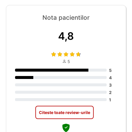
Nota pacientilor
4,8
5
5
4
3
2
1
Citeste toate review-urile