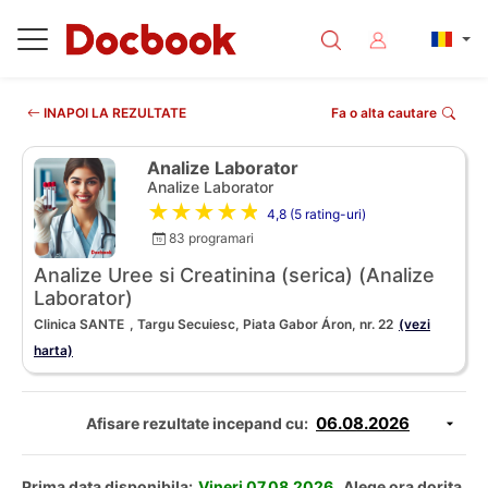
INAPOI LA REZULTATE
Fa o alta cautare
Analize Laborator
Analize Laborator
★★★★★
4,8 (5 rating-uri)
83 programari
Analize Uree si Creatinina (serica) (Analize
Laborator)
Clinica SANTE
, Targu Secuiesc, Piata Gabor Áron, nr. 22
(vezi
harta)
Afisare rezultate incepand cu:
Prima data disponibila:
Vineri 07.08.2026.
Alege ora dorita