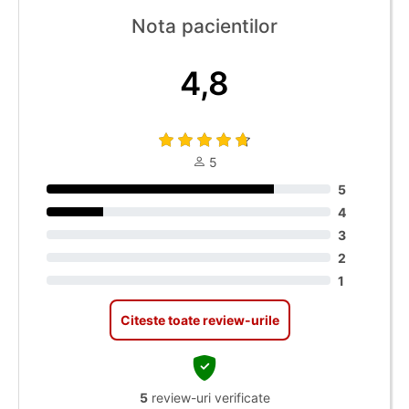
Nota pacientilor
4,8
5
5
4
3
2
1
Citeste toate review-urile
5
review-uri verificate