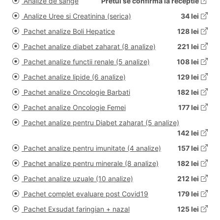
Analize de sange
Pretul se confirma la receptie
Analize Uree si Creatinina (serica)
34 lei
Pachet analize Boli Hepatice
128 lei
Pachet analize diabet zaharat (8 analize)
221 lei
Pachet analize functii renale (5 analize)
108 lei
Pachet analize lipide (6 analize)
129 lei
Pachet analize Oncologie Barbati
182 lei
Pachet analize Oncologie Femei
177 lei
Pachet analize pentru Diabet zaharat (5 analize)
142 lei
Pachet analize pentru imunitate (4 analize)
157 lei
Pachet analize pentru minerale (8 analize)
182 lei
Pachet analize uzuale (10 analize)
212 lei
Pachet complet evaluare post Covid19
179 lei
Pachet Exsudat faringian + nazal
125 lei