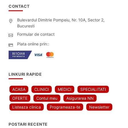
CONTACT
Bulevardul Dimitrie Pompeiu, Nr. 10A, Sector 2,
Bucuresti
Formular de contact
Plata online prin::
LINKURI RAPIDE
ACASA
CLINICI
MEDICI
SPECIALITATI
OFERTE
Contul meu
Asigurarea NN
Listeaza clinica
Programeaza-te
Newsletter
POSTARI RECENTE