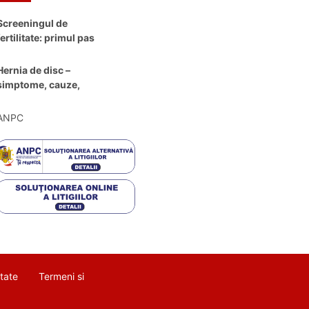
Screeningul de
fertilitate: primul pas
către claritate
Hernia de disc –
simptome, cauze,
diagnostic și opțiuni
moderne de
ANPC
tratament
itate
Termeni si