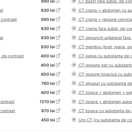
990 lei
CT bazin fara subst. de con
st
830 lei
CT craniu + abdomen cu su
 contrast
990 lei
CT craniu + regiune cervical
830 lei
CT craniu fara subst. de co
st
830 lei
CT genunchi unilateral fara 
830 lei
CT membru (brat, mana, pici
. de contrast
400 lei
CT pelvis cu substanta de 
400 lei
CT regiune gat cu substant
400 lei
CT regiune toracica cu subs
760 lei
CT sinusuri cu substanta de
400 lei
CT torace + abdomen + pelv
contrast
1210 lei
CT torace + abdomen superi
contrast
870 lei
CT torace cu substanta de 
450 lei
Uro CT (cu substanta de co