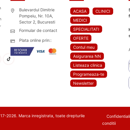
n
Bulevardul Dimitrie
ACASA
CLINICI
Pompeiu, Nr. 10A,
n
MEDICI
Sector 2, Bucuresti
,
SPECIALITATI
Formular de contact
OFERTE
Plata online prin::
Contul meu
Asigurarea NN
Listeaza clinica
Programeaza-te
Newsletter
7-2026. Marca inregistrata, toate drepturile
Confidential
conditii