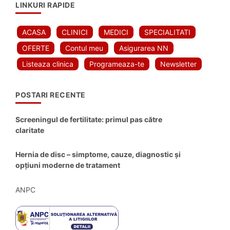
LINKURI RAPIDE
ACASA
CLINICI
MEDICI
SPECIALITATI
OFERTE
Contul meu
Asigurarea NN
Listeaza clinica
Programeaza-te
Newsletter
POSTARI RECENTE
Screeningul de fertilitate: primul pas către
claritate
Hernia de disc – simptome, cauze, diagnostic și
opțiuni moderne de tratament
ANPC