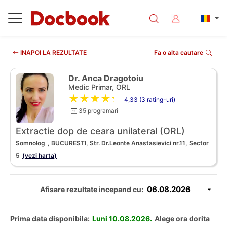
INAPOI LA REZULTATE
Fa o alta cautare
Dr. Anca Dragotoiu
Medic Primar, ORL
★★★★★
4,33 (3 rating-uri)
35 programari
Extractie dop de ceara unilateral (ORL)
Somnolog
, BUCURESTI, Str. Dr.Leonte Anastasievici nr.11, Sector
5
(vezi harta)
Afisare rezultate incepand cu:
Prima data disponibila:
Luni 10.08.2026.
Alege ora dorita