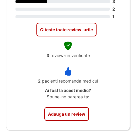
3
2
1
Citeste toate review-urile
3
review-uri verificate
2
pacienti recomanda medicul
Ai fost la acest medic?
Spune-ne parerea ta:
Adauga un review