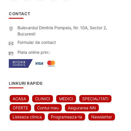
CONTACT
Bulevardul Dimitrie Pompeiu, Nr. 10A, Sector 2,
Bucuresti
Formular de contact
Plata online prin::
LINKURI RAPIDE
ACASA
CLINICI
MEDICI
SPECIALITATI
OFERTE
Contul meu
Asigurarea NN
Listeaza clinica
Programeaza-te
Newsletter