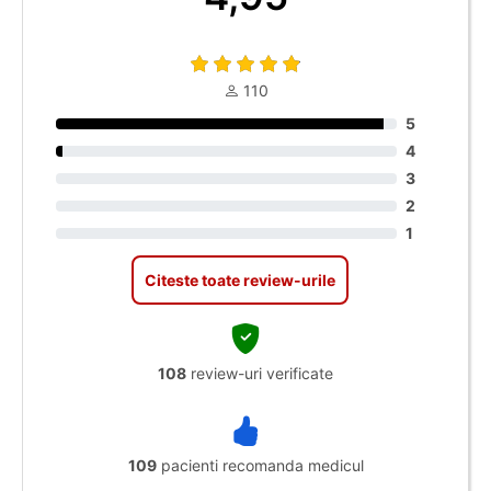
110
5
4
3
2
1
Citeste toate review-urile
108
review-uri verificate
109
pacienti recomanda medicul