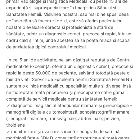
primar Radiologie și Imagistică Medicală, cu peste 15 ani de
experiență și supraspecializare în Imagistica Sânului și
Sănătatea Femeii. Misiunea noastră, sau mai bine spus, ceea
ce încercăm să facem zi de zi, este să oferim pacientelor
noastre o evaluare corectă și profesionistă a stării de
sănătate, printr-un diagnostic corect, precoce și rapid, într-un
cadru cald și intim, unde acestea să se poată relaxa și scăpa
de anxietatea tipică controlului medical.
În cei 5 ani de activitate, ne-am câștigat reputația de Centru
medical de Excelență, oferind un diagnostic corect, precoce și
rapid la peste 50.000 de paciente, salvând totodată peste o
mie de vieți. Servicii de Excelență pentru Sănătatea Femeii Nu
suntem o clinică medicală cu specialități multe și diverse, însă
ne îndreptăm toată priceperea și preocuparea către gama
completă de servicii medicale pentru sănătatea femeii:
✓ diagnostic imagistic al afecțiunilor mamare și ginecologice -
mamografii digitale cu tomosinteză, sonoelastografii mamare
și ecografii mamare, transvaginale, abdominale, pelvine,
tiroidiene
✓ monitorizare și evaluare sarcină - ecografii de sarcină,
morfologii fetale 3D/4D, consultații obstetricale și toată gama