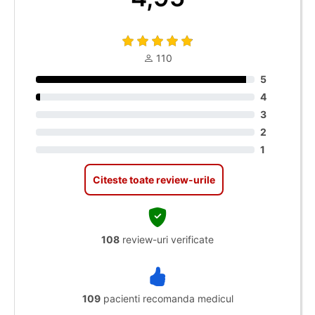
110
5
4
3
2
1
Citeste toate review-urile
108
review-uri verificate
109
pacienti recomanda medicul