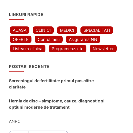
LINKURI RAPIDE
ACASA
CLINICI
MEDICI
SPECIALITATI
OFERTE
Contul meu
Asigurarea NN
Listeaza clinica
Programeaza-te
Newsletter
POSTARI RECENTE
Screeningul de fertilitate: primul pas către
claritate
Hernia de disc – simptome, cauze, diagnostic și
opțiuni moderne de tratament
ANPC