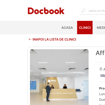
ACASA
(CURRENT)
CLINICI
MEDI
INAPOI LA LISTA DE CLINICI
Aff
A
vez
Pro
Lun
Dum