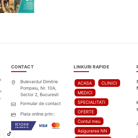
CONTACT
LINKURI RAPIDE
n
Bulevardul Dimitrie
ACASA
CLINICI
Pompeiu, Nr. 10A,
n
MEDICI
Sector 2, Bucuresti
,
SPECIALITATI
Formular de contact
OFERTE
Plata online prin::
Contul meu
Asigurarea NN