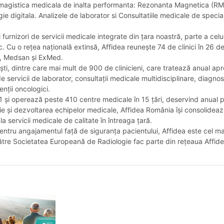
de imagistica medicala de inalta performanta: Rezonanta Magnetica (
 digitala. Analizele de laborator si Consultatiile medicale de specia
 furnizori de servicii medicale integrate din țara noastră, parte a c
ic. Cu o rețea națională extinsă, Affidea reunește 74 de clinici în 26
, Medsan și ExMed.
ști, dintre care mai mult de 900 de clinicieni, care tratează anual apr
 servicii de laborator, consultații medicale multidisciplinare, diagnost
nții oncologici.
91 și operează peste 410 centre medicale în 15 țări, deservind anual pe
ie și dezvoltarea echipelor medicale, Affidea România își consolideaz
a servicii medicale de calitate în întreaga țară.
ntru angajamentul față de siguranța pacientului, Affidea este cel m
către Societatea Europeană de Radiologie fac parte din rețeaua Affidea