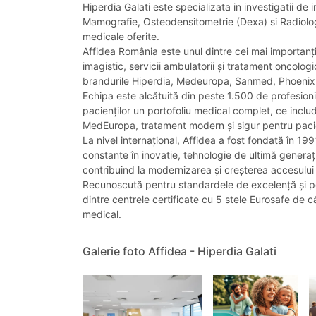
Hiperdia Galati este specializata in investigatii 
Mamografie, Osteodensitometrie (Dexa) si Radiologie
medicale oferite.
Affidea România este unul dintre cei mai importanți
imagistic, servicii ambulatorii și tratament oncolog
brandurile Hiperdia, Medeuropa, Sanmed, Phoenix
Echipa este alcătuită din peste 1.500 de profesioni
pacienților un portofoliu medical complet, ce include
MedEuropa, tratament modern și sigur pentru pacie
La nivel internațional, Affidea a fost fondată în 19
constante în inovatie, tehnologie de ultimă generaț
contribuind la modernizarea și creșterea accesului l
Recunoscută pentru standardele de excelență și pe
dintre centrele certificate cu 5 stele Eurosafe de 
medical.
Galerie foto Affidea - Hiperdia Galati