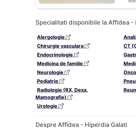
Not
Specialitati disponibile la Affidea 
Alergologie
Anal
Chirurgie vasculara
CT (
Endocrinologie
Gast
Medicina de familie
Medi
Neurologie
Onco
Pediatrie
Pneu
Radiologie (RX, Dexa,
Reum
Mamografie)
Urologie
Despre Affidea - Hiperdia Galati