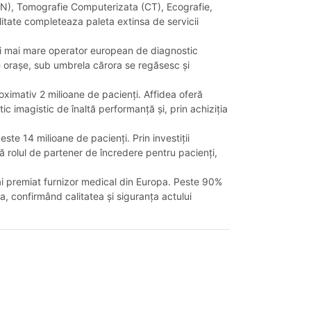
RMN), Tomografie Computerizata (CT), Ecografie,
litate completeaza paleta extinsa de servicii
elui mai mare operator european de diagnostic
 de orașe, sub umbrela cărora se regăsesc și
oximativ 2 milioane de pacienți. Affidea oferă
ic imagistic de înaltă performanță și, prin achiziția
ste 14 milioane de pacienți. Prin investiții
ă rolul de partener de încredere pentru pacienți,
ai premiat furnizor medical din Europa. Peste 90%
, confirmând calitatea și siguranța actului