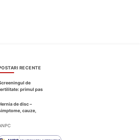
POSTARI RECENTE
Screeningul de
fertilitate: primul pas
către claritate
Hernia de disc –
simptome, cauze,
diagnostic și opțiuni
moderne de
ANPC
tratament