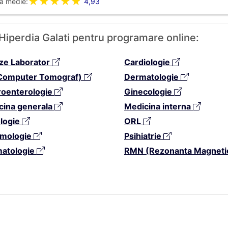
★★★★★
a medie:
4,93
- Hiperdia Galati pentru programare online:
ize Laborator
Cardiologie
Computer Tomograf)
Dermatologie
roenterologie
Ginecologie
cina generala
Medicina interna
logie
ORL
mologie
Psihiatrie
atologie
RMN (Rezonanta Magneti