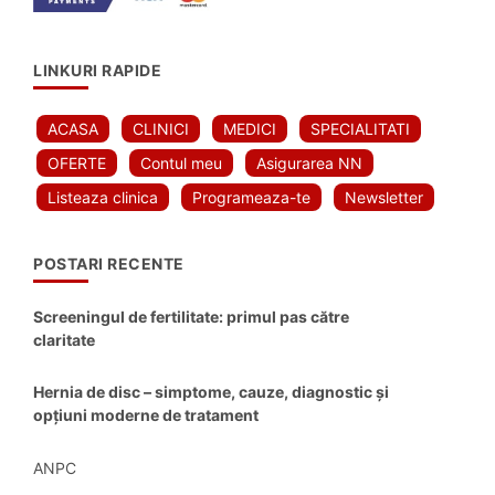
LINKURI RAPIDE
ACASA
CLINICI
MEDICI
SPECIALITATI
OFERTE
Contul meu
Asigurarea NN
Listeaza clinica
Programeaza-te
Newsletter
POSTARI RECENTE
Screeningul de fertilitate: primul pas către
claritate
Hernia de disc – simptome, cauze, diagnostic și
opțiuni moderne de tratament
ANPC