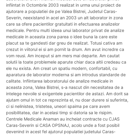
infiintat in Octombrie 2003 realizat in urma unui proiect de
ajutorare a populatiei de pe Valea Bistrei, Judetul Caras-
Severin, neexistand in acel an 2003 un alt laborator in zona
care sa ofere pacientilor gratuitati in efectuarea analizelor
medicale. Pentru multi ideea unui laborator privat de analize
medicale in aceasta zona parea o idee buna la care este
placut sa te gandesti dar greu de realizat. Totusi cativa am
crezut in viitorul ei si am pornit la drum. Am avut incredre ca
vom reusi. Am inceput si am mers mai departe. Am cautat
solutii la toate problemele aparute chiar daca altii credeau ca
ele nu exista. Am creat un spatiu modern, confortabil, cu
aparatura de laborator moderna si am introdus standarde de
calitate. Infiintarea laboratorului de analize medicale in
aceasta zona, Valea Bistrei, s-a nascut din necesitatea de a
intelege nevoile si exigentele pacientilor de astazi. Am dorit sa
ajutam omul in tot ce reprezinta el, nu doar durere si suferinta,
ci si nelinistea, tristetea, uneori spaima pe care avem
posibilitatea, dar in acelasi timp si datoria sa le risipim.
Centrele Medicale Anaman au incheiat contracte cu CJAS
Caras-Severin si CASA OPSNAJ, acolo unde a fost posibil
devenind in acest fel ajutorul populatiei judetului Caras-