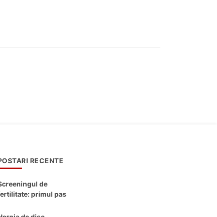
POSTARI RECENTE
Screeningul de
fertilitate: primul pas
către claritate
Hernia de disc –